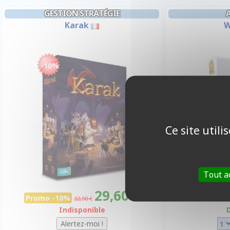
GESTION STRATÉGIE
Karak
W
-10%
Ce site util
Tout a
29,60 €
2
Promo -10%
32,90 €
Indisponible