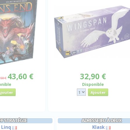
43,60 €
32,90 €
,50 €
onible
Disponible
FF STRATÉGIE
ADRESSE JEU À DEUX
Linq
Klask