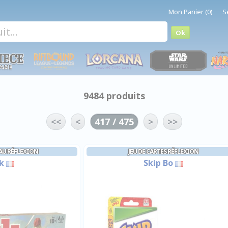
Mon Panier (0)
S
9484 produits
<<
<
417 / 475
>
>>
EAU RÉFLEXION
JEU DE CARTES RÉFLEXION
k
Skip Bo