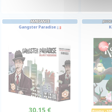
AMBIANCE
JEU DE
Gangster Paradise
K
-10%
30,15 €
Promo -10