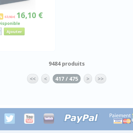
16,10 €
%
17,90 €
Disponible
9484 produits
<<
<
417 / 475
>
>>