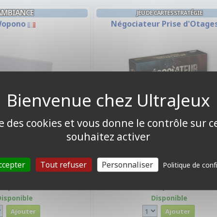
AMBIANCE
JEU DE CARTES STRATÉGIE
opono
Négociateur Prise d'Otage
ise des cookies et vous donne le contrôle sur 
souhaitez activer
ccepter
Tout refuser
Personnaliser
Politique de conf
7,00 €
22,50 €
Disponible
Disponible