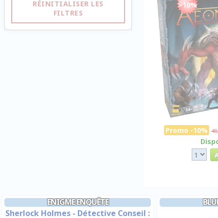
RÉINITIALISER LES
-10%
FILTRES
Promo -10%
48
Disp
ENIGME ENQUÊTE
BLU
Sherlock Holmes - Détective Conseil :