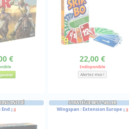
00 €
22,00 €
onible
Indisponible
DING INITIÉ
STRATÉGIE BEST-SELLER
 End
Wingspan : Extension Europe