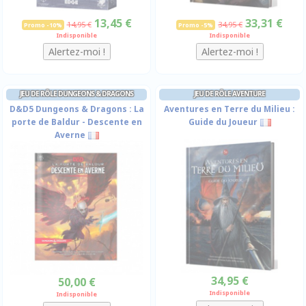
13,45 €
33,31 €
14,95 €
34,95 €
Promo -10%
Promo -5%
Indisponible
Indisponible
JEU DE RÔLE DUNGEONS & DRAGONS
JEU DE RÔLE AVENTURE
D&D5 Dungeons & Dragons : La
Aventures en Terre du Milieu :
porte de Baldur - Descente en
Guide du Joueur
Averne
34,95 €
50,00 €
Indisponible
Indisponible