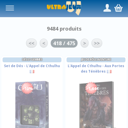
Panneau de gestion des cookies
/
,
9484 produits
<<
<
418 / 475
>
>>
DÉS ET GEMMES
JEU DE RÔLE AVENTURE
Set de Dés - L'Appel de Cthulhu
L'Appel de Cthulhu - Aux Portes
des Ténèbres
-10%
-1,64€