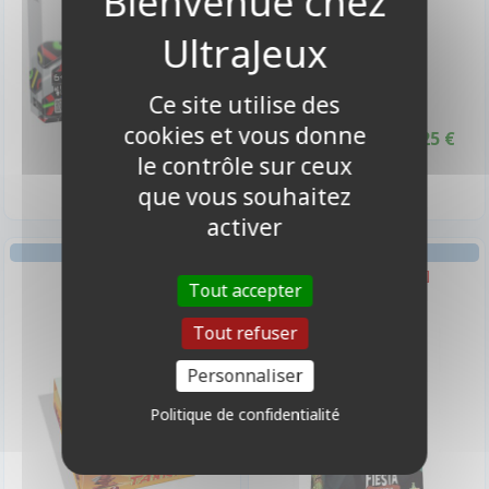
Ce site utilise des
cookies et vous donne
24,90 €
20,25 €
22,50 €
Promo -10%
le contrôle sur ceux
Disponible
Disponible
que vous souhaitez
activer
AMBIANCE
AMBIANCE
Waka Tanka
Dracula Fiesta
Tout accepter
Tout refuser
Personnaliser
Politique de confidentialité