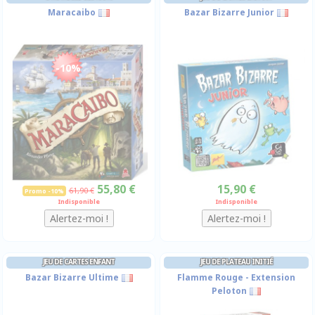
Maracaibo
Bazar Bizarre Junior
-10%
55,80 €
15,90 €
61,90 €
Promo -10%
Indisponible
Indisponible
JEU DE CARTES ENFANT
JEU DE PLATEAU INITIÉ
Bazar Bizarre Ultime
Flamme Rouge - Extension
Peloton