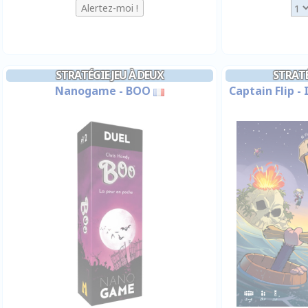
STRATÉGIE JEU À DEUX
STRATÉ
Nanogame - BOO
Captain Flip -