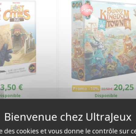
-10%
3,50 €
20,25
Promo -10%
22,50 €
Disponible
Disponible
ise des cookies et vous donne le contrôle sur 
GIE EN FAMILLE
STRATÉGIE BEST-SELLER