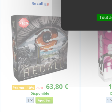
Recall
Tout a
-10%
63,80 €
1
Promo -10%
70,90 €
Disponible