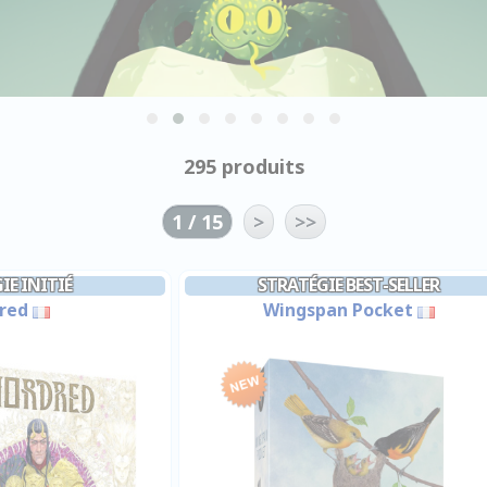
295 produits
1 / 15
>
>>
IE INITIÉ
STRATÉGIE BEST-SELLER
red
Wingspan Pocket