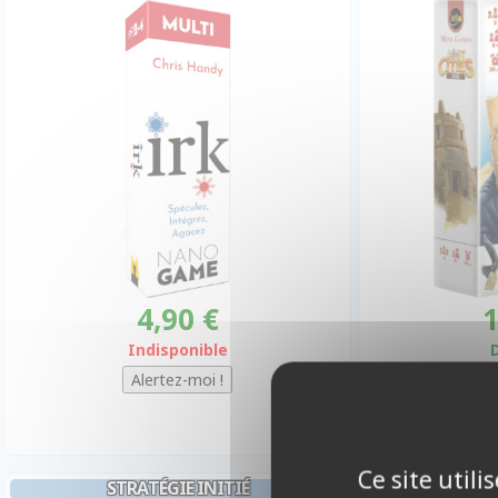
4,90 €
1
Indisponible
Ce site util
STRATÉGIE INITIÉ
STRATÉ