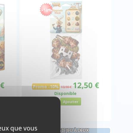
-10%
 €
12,50 €
Promo -10%
13,90 €
Disponible
ceux que vous
STRATÉGIE JEU À DEUX