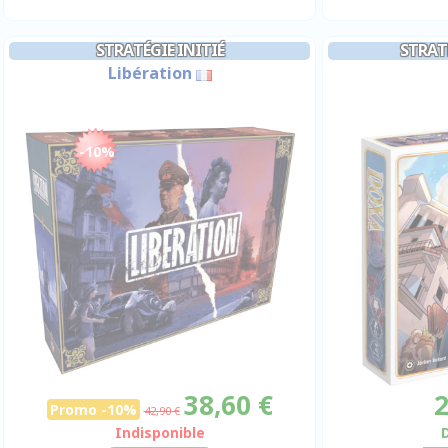
STRATÉGIE INITIÉ
STRATÉ
Libération
-10%
38,60 €
2
Promo -10%
42,90 €
Indisponible