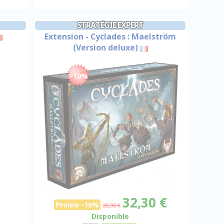
STRATÉGIE EXPERT
Extension - Cyclades : Maelström
(Version deluxe)
-10%
32,30 €
Promo -10%
35,90 €
Disponible