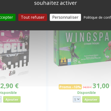
souhaitez activer
Spell
Wingspan - Extension Amériq
ccepter
Tout refuser
Personnaliser
Politique de conf
-10%
2,90 €
31,00
Promo -10%
34,50 €
Disponible
Disponible