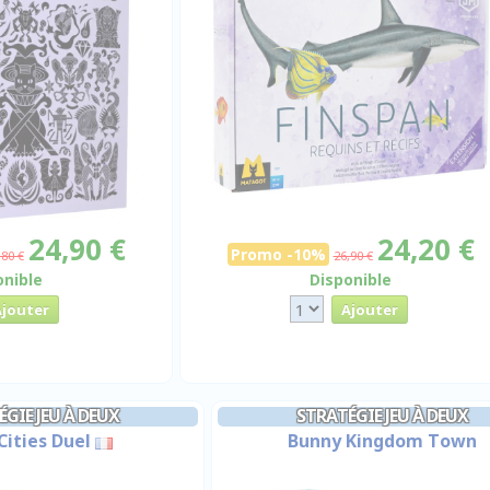
24,90 €
24,20 €
Promo -10%
,80 €
26,90 €
onible
Disponible
GIE JEU À DEUX
STRATÉGIE JEU À DEUX
Cities Duel
Bunny Kingdom Town