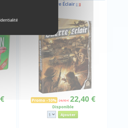
ues
Guerre Éclair
identialité
-10%
 €
22,40 €
Promo -10%
24,90 €
Disponible