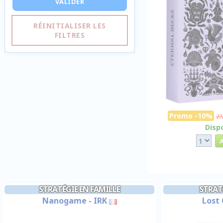
VALIDER
RÉINITIALISER LES
FILTRES
Promo -10%
27
Disp
STRATÉGIE EN FAMILLE
STRATÉ
Nanogame - IRK
Lost 