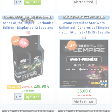
BOITE DE BOOSTERS ANGLAIS STAR WARS
EVÉNEMENTS STAR WARS UNLIMITED
UNLIMITED
Ashes of the Empire - Carbonite
Avant Première Star Wars
Edition - Display de 12 Boosters
Unlimited - Cendres de l'Empire
- Jeudi 16 Juillet - 19h15 - Bastille
-8%
239,90 €
259,90 €
Promo -8%
35,00 €
Disponible
Indisponible
DECK DE DEMARRAGE STAR WARS UNLIMITED
DECK DE DEMARRAGE STAR WARS UNLIMITED