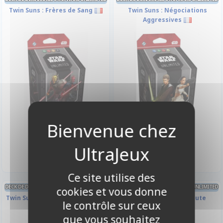
Twin Suns : Frères de Sang
Twin Suns : Négociations
Aggressives
37,90 €
37,90 €
Disponible
Indisponible
Ce site utilise des
DECK DE DEMARRAGE STAR WARS UNLIMITED
DECK DE DEMARRAGE STAR WARS UNLIMITED
cookies et vous donne
Twin Suns : Maître et Apprentie
Twin Suns : Contre toute
le contrôle sur ceux
Attente
que vous souhaitez