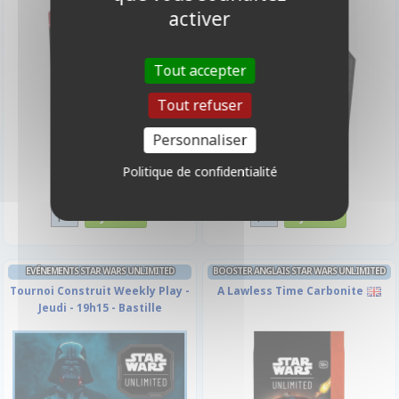
activer
Tout accepter
Tout refuser
Personnaliser
Politique de confidentialité
37,90 €
37,90 €
Disponible
Disponible
EVÉNEMENTS STAR WARS UNLIMITED
BOOSTER ANGLAIS STAR WARS UNLIMITED
Tournoi Construit Weekly Play -
A Lawless Time Carbonite
Jeudi - 19h15 - Bastille