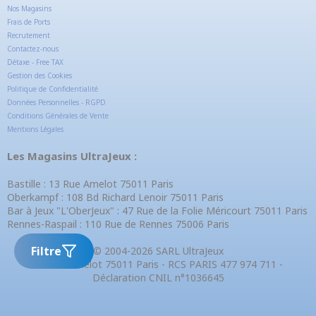
Nos Magasins
Frais de Ports
Recrutement
Contactez-nous
Détaxe - Free TAX
Gestion des Cookies
Politique de Confidentialité
Données Personnelles - RGPD
Conditions Générales de Vente
Mentions Légales
Les Magasins UltraJeux :
Bastille : 13 Rue Amelot 75011 Paris
Oberkampf : 108 Bd Richard Lenoir 75011 Paris
Bar à Jeux "L'OberJeux" : 47 Rue de la Folie Méricourt 75011 Paris
Rennes-Raspail : 110 Rue de Rennes 75006 Paris
Filtre
© 2004-2026 SARL UltraJeux
13 Rue Amelot 75011 Paris - RCS PARIS 477 974 711 -
Déclaration CNIL n°1036645