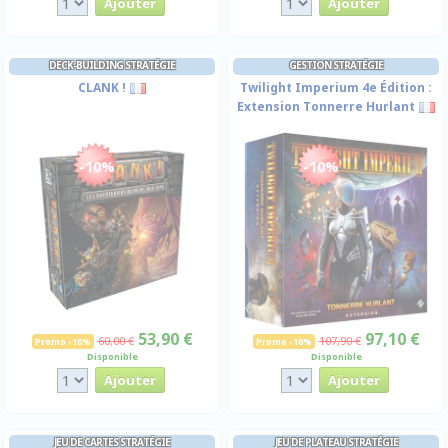
DECK-BUILDING STRATÉGIE
GESTION STRATÉGIE
CLANK !
Twilight Imperium 4e Édition :
Extension Tonnerre Hurlant
-10%
-10%
53,90 €
97,10 €
60,00 €
107,90 €
Promo -10%
Promo -10%
Disponible
Disponible
JEU DE CARTES STRATÉGIE
JEU DE PLATEAU STRATÉGIE