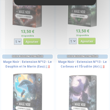
13,50 €
13,50 €
Disponible
Disponible
DECK-BUILDING STRATÉGIE
DECK-BUILDING STRATÉGIE
Mage Noir : Extension N°12 - Le
Mage Noir : Extension N°13 - Le
Dauphin et le Marin (Eau)
Corbeau et l'Érudite (Air)