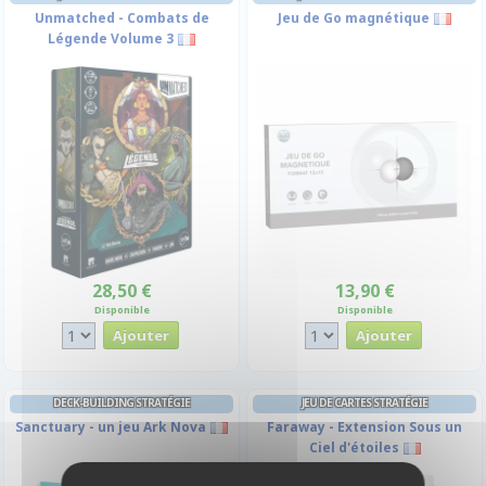
Unmatched - Combats de
Jeu de Go magnétique
Légende Volume 3
28,50 €
13,90 €
Disponible
Disponible
DECK-BUILDING STRATÉGIE
JEU DE CARTES STRATÉGIE
Sanctuary - un jeu Ark Nova
Faraway - Extension Sous un
Ciel d'étoiles