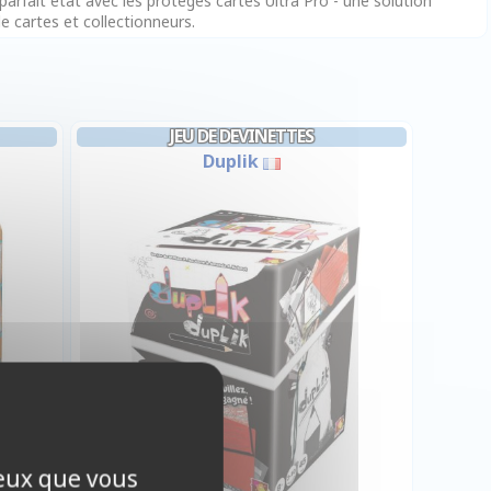
arfait état avec les protèges cartes Ultra Pro - une solution
e cartes et collectionneurs.
JEU DE DEVINETTES
Duplik
ceux que vous