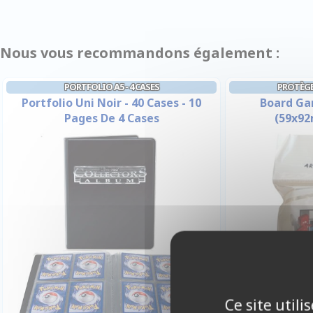
Nous vous recommandons également :
PORTFOLIO A5 - 4 CASES
PROTÈGE
Portfolio Uni Noir - 40 Cases - 10
Board Ga
Pages De 4 Cases
(59x92
Ce site util