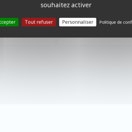
souhaitez activer
4,90 €
13,50 €
ndisponible
Disponible
ccepter
Tout refuser
Personnaliser
Politique de conf