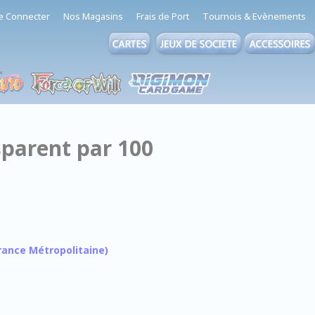
e Connecter
Nos Magasins
Frais de Port
Tournois & Evènements
sparent par 100
 France Métropolitaine)