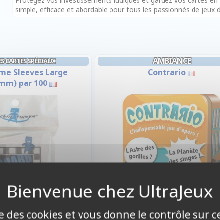
Protégez vos investissements ludiques et gardez vos cartes en p
simple, efficace et abordable pour tous les passionnés de jeux d
AMBIANCE
S CARTES SPÉCIAUX
me Sleeves Large
Contrario
mm) par 100
ise des cookies et vous donne le contrôle sur 