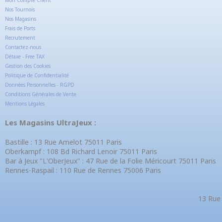
Mon Compte Client
Nos Tournois
Nos Magasins
Frais de Ports
Recrutement
Contactez-nous
Détaxe - Free TAX
Gestion des Cookies
Politique de Confidentialité
Données Personnelles - RGPD
Conditions Générales de Vente
Mentions Légales
Les Magasins UltraJeux :
Bastille : 13 Rue Amelot 75011 Paris
Oberkampf : 108 Bd Richard Lenoir 75011 Paris
Bar à Jeux "L'OberJeux" : 47 Rue de la Folie Méricourt 75011 Paris
Rennes-Raspail : 110 Rue de Rennes 75006 Paris
13 Rue