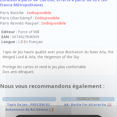
France Métropolitaine)
Paris Bastille :
Indisponible
Paris Oberkampf :
Indisponible
Paris Rennes-Raspail :
Indisponible
Editeur :
Force of Will
EAN :
0074427846909
Langue :
En Français
Tapis de Jeu haute qualité avec pour illustration du Ruler Arla, the
Winged Lord & Arla, the Hegemon of the Sky
Protège les cartes et rend le jeu plus confortable.
Dos anti-dérapant.
Nous vous recommandons également :
BOOSTER ANGLAIS
Tapis De Jeu - PREVIEW R2 :
A4 - Battle For Attoractia
Avènement du Roi Démon