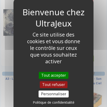
Ce site utilise des
cookies et vous donne
le contrôle sur ceux
20,00 €
3,50 €
Disponible
Disponible
que vous souhaitez
activer
BOOSTER FRANÇAIS
DECK BOX ET RANGEMENT
Tout accepter
A3 - La Sauveuse Du Clair De
Deck Box Force Of Will - Sun
Lune
Wukong, Grand Sage du Ciel
Tout refuser
Personnaliser
Politique de confidentialité