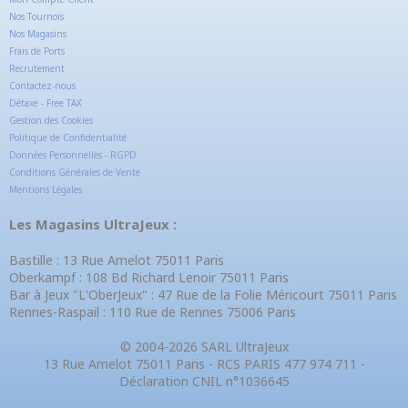
Nos Tournois
Nos Magasins
Frais de Ports
Recrutement
Contactez-nous
Détaxe - Free TAX
Gestion des Cookies
Politique de Confidentialité
Données Personnelles - RGPD
Conditions Générales de Vente
Mentions Légales
Les Magasins UltraJeux :
Bastille : 13 Rue Amelot 75011 Paris
Oberkampf : 108 Bd Richard Lenoir 75011 Paris
Bar à Jeux "L'OberJeux" : 47 Rue de la Folie Méricourt 75011 Paris
Rennes-Raspail : 110 Rue de Rennes 75006 Paris
© 2004-2026 SARL UltraJeux
13 Rue Amelot 75011 Paris - RCS PARIS 477 974 711 -
Déclaration CNIL n°1036645