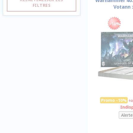
Warhammer 40.0
FILTRES
Votann :
-10%
Promo -10%
12
Indis