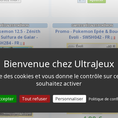
SPÉCIALES POKÉMON
CARTES SPÉCIALES POKÉMON
kemon 12.5 - Zénith
Promo - Pokemon Epée & Boucl
Sulfura de Galar -
Evoli - SWSH042 - FR
H284 - FR
ise des cookies et vous donne le contrôle sur 
souhaitez activer
ccepter
Tout refuser
Personnaliser
Politique de conf