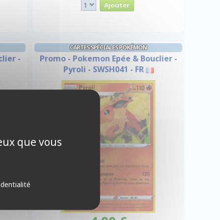
CARTES SPÉCIALES POKÉMON
ier -
Promo - Pokemon Epée & Bouclier -
Pyroli - SWSH041 - FR
ceux que vous
identialité