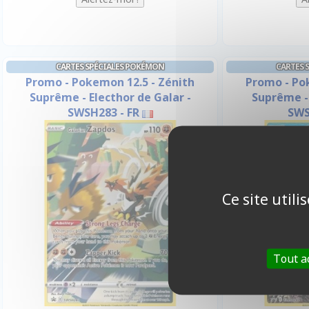
CARTES SPÉCIALES POKÉMON
CARTES 
Promo - Pokemon 12.5 - Zénith
Promo - Po
Suprême - Electhor de Galar -
Suprême - 
SWSH283 - FR
SWS
Ce site util
Tout a