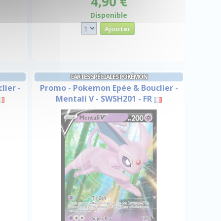
4,90 €
Disponible
CARTES SPÉCIALES POKÉMON
ier -
Promo - Pokemon Epée & Bouclier -
Mentali V - SWSH201 - FR