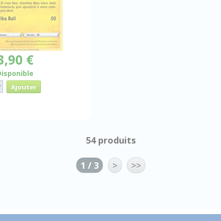
3,90 €
Disponible
54 produits
1 / 3
>
>>