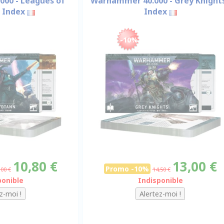
00 - Leagues of
Warhammer 40.000 - Grey Knights
 Index
Index
-10%
10,80 €
13,00 €
Promo -10%
,00 €
14,50 €
ponible
Indisponible