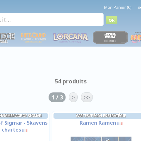
Mon Panier (0)
S
54 produits
1 / 3
>
>>
RHAMMER AGE OF SIGMAR
CARTES SPÉCIALES STRATÉGIE
 Sigmar - Skavens
Ramen Ramen
e chartes