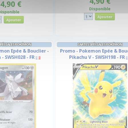
4,90 €
4,90 €
Disponible
Disponible
SPÉCIALES POKÉMON
CARTES SPÉCIALES POKÉMON
mon Epée & Bouclier -
Promo - Pokemon Epée & Boucl
 - SWSH028 - FR
Pikachu V - SWSH198 - FR