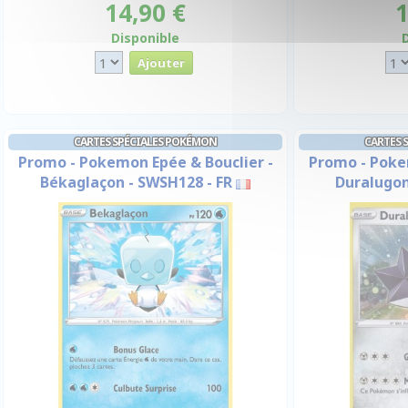
14,90 €
1
Disponible
CARTES SPÉCIALES POKÉMON
CARTES 
Promo - Pokemon Epée & Bouclier -
Promo - Poke
Békaglaçon - SWSH128 - FR
Duralugon