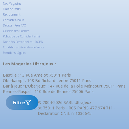
Nos Magasins
Frais de Ports
Recrutement
Contactez-nous
Détaxe - Free TAX
Gestion des Cookies
Politique de Confidentialité
Données Personnelles - RGPD
Conditions Générales de Vente
Mentions Légales
Les Magasins UltraJeux :
Bastille : 13 Rue Amelot 75011 Paris
Oberkampf : 108 Bd Richard Lenoir 75011 Paris
Bar à Jeux "L'OberJeux" : 47 Rue de la Folie Méricourt 75011 Paris
Rennes-Raspail : 110 Rue de Rennes 75006 Paris
Filtre
© 2004-2026 SARL UltraJeux
13 Rue Amelot 75011 Paris - RCS PARIS 477 974 711 -
Déclaration CNIL n°1036645