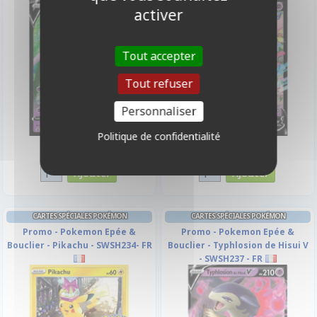
activer
Tout accepter
Tout refuser
Personnaliser
Politique de confidentialité
6,90 €
6,90 €
Disponible
Disponible
CARTES SPÉCIALES POKÉMON
CARTES SPÉCIALES POKÉMON
Promo - Pokemon Epée &
Promo - Pokemon Epée &
Bouclier - Pikachu - SWSH234- FR
Bouclier - Typhlosion de Hisui V
- SWSH237 - FR