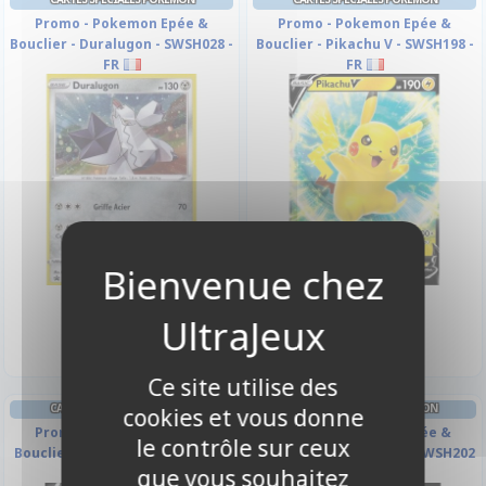
Promo - Pokemon Epée &
Promo - Pokemon Epée &
Bouclier - Duralugon - SWSH028 -
Bouclier - Pikachu V - SWSH198 -
FR
FR
2,90 €
9,90 €
Disponible
Disponible
Ce site utilise des
CARTES SPÉCIALES POKÉMON
CARTES SPÉCIALES POKÉMON
cookies et vous donne
Promo - Pokemon Epée &
Promo - Pokemon Epée &
le contrôle sur ceux
Bouclier - Mentali V - SWSH201 -
Bouclier - Nymphali V - SWSH202
que vous souhaitez
FR
- FR