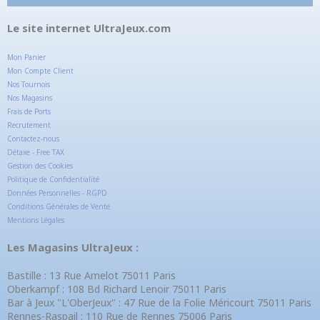
Le site internet UltraJeux.com
Mon Panier
Mon Compte Client
Nos Tournois
Nos Magasins
Frais de Ports
Recrutement
Contactez-nous
Détaxe - Free TAX
Gestion des Cookies
Politique de Confidentialité
Données Personnelles - RGPD
Conditions Générales de Vente
Mentions Légales
Les Magasins UltraJeux :
Bastille : 13 Rue Amelot 75011 Paris
Oberkampf : 108 Bd Richard Lenoir 75011 Paris
Bar à Jeux "L'OberJeux" : 47 Rue de la Folie Méricourt 75011 Paris
Rennes-Raspail : 110 Rue de Rennes 75006 Paris