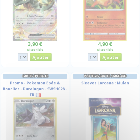
3,90 €
4,90 €
Disponible
Disponible
CARTES SPÉCIALES
PROTÈGES CARTES STANDARD
Promo - Pokemon Epée &
Sleeves Lorcana : Mulan
Bouclier - Duralugon - SWSH028 -
FR