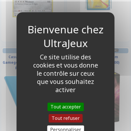
9,90 €
2,90 €
Disponible
Disponible
PORTFOLIO
PROTÈGES CARTES STANDARD
Ce site utilise des
Casual Album - Side Load -
Dual Matte - Blossom
Gamegenic - Bleu - 480 Cases (20
Dragonshield (par 100)
cookies et vous donne
Pages De 24 Cases)
le contrôle sur ceux
que vous souhaitez
activer
Tout accepter
Tout refuser
Personnaliser
11,90 €
19,90 €