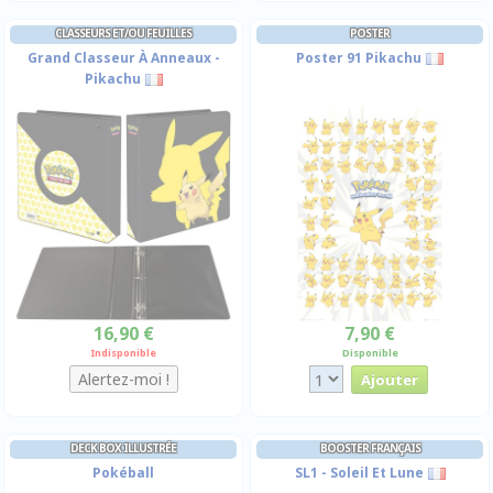
CLASSEURS ET/OU FEUILLES
POSTER
Grand Classeur À Anneaux -
Poster 91 Pikachu
Pikachu
16,90 €
7,90 €
Indisponible
Disponible
DECK BOX ILLUSTRÉE
BOOSTER FRANÇAIS
Pokéball
SL1 - Soleil Et Lune