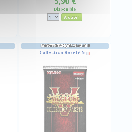
5,90 €
Disponible
BOOSTER FRANÇAIS YU-GI-OH!
Collection Rareté 5