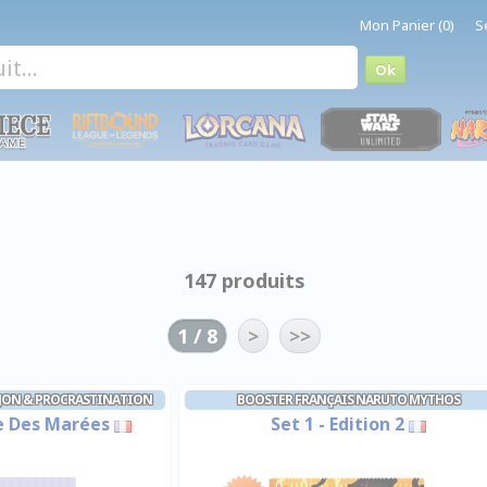
Mon Panier (0)
S
147 produits
1 / 8
>
>>
JON & PROCRASTINATION
BOOSTER FRANÇAIS NARUTO MYTHOS
ge Des Marées
Set 1 - Edition 2