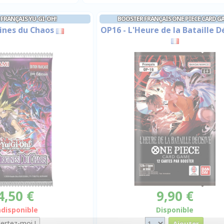
FRANÇAIS YU-GI-OH!
BOOSTER FRANÇAIS ONE PIECE CARD G
ines du Chaos
OP16 - L'Heure de la Bataille D
4,50 €
9,90 €
ndisponible
Disponible