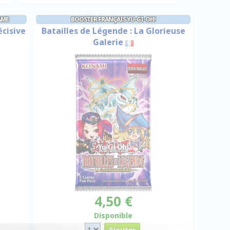
AME
BOOSTER FRANÇAIS YU-GI-OH!
écisive
Batailles de Légende : La Glorieuse
Galerie
4,50 €
Disponible