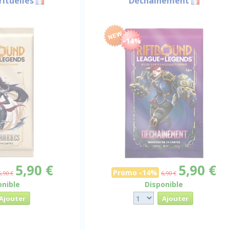
ituelles
Déchainement
-14%
5,90 €
5,90 €
Promo -14%
6,90 €
6,90 €
onible
Disponible