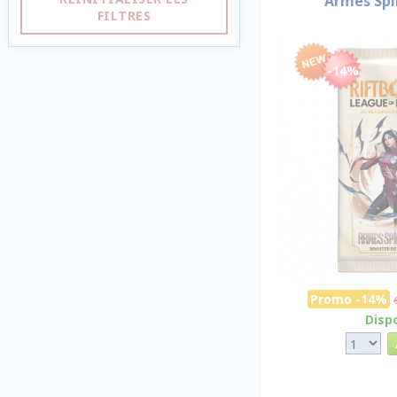
Armes Spir
FILTRES
-14%
Promo -14%
Disp