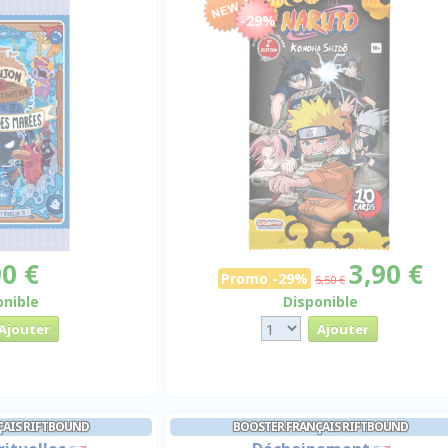
-29%
90 €
3,90 €
Promo -29%
5,50 €
onible
Disponible
ÇAIS RIFTBOUND
BOOSTER FRANÇAIS RIFTBOUND