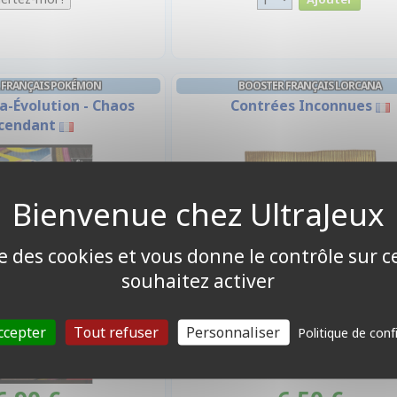
 FRANÇAIS POKÉMON
BOOSTER FRANÇAIS LORCANA
a-Évolution - Chaos
Contrées Inconnues
cendant
ise des cookies et vous donne le contrôle sur 
souhaitez activer
ccepter
Tout refuser
Personnaliser
Politique de conf