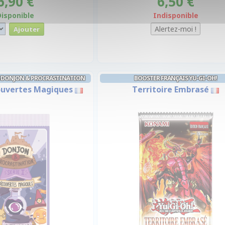
6,90 €
6,50 €
Disponible
Indisponible
S DONJON & PROCRASTINATION
BOOSTER FRANÇAIS YU-GI-OH!
couvertes Magiques
Territoire Embrasé