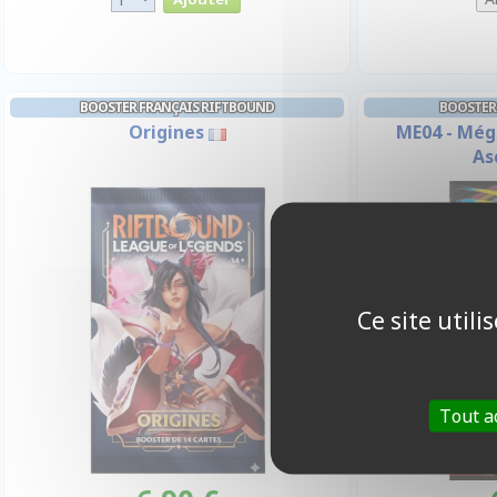
BOOSTER FRANÇAIS RIFTBOUND
BOOSTER
Origines
ME04 - Még
As
Ce site util
Tout a