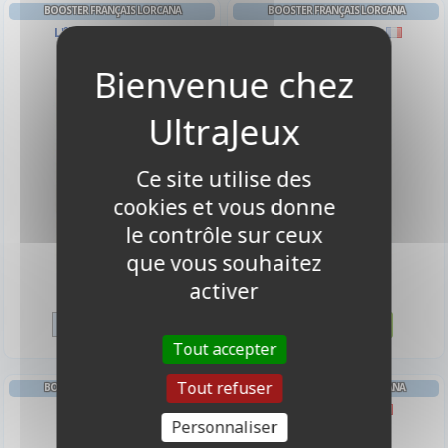
BOOSTER FRANÇAIS LORCANA
BOOSTER FRANÇAIS LORCANA
L'île d'Archazia
Premier Chapitre
Ce site utilise des
cookies et vous donne
le contrôle sur ceux
que vous souhaitez
6,00 €
6,00 €
activer
Disponible
Disponible
Tout accepter
Tout refuser
BOOSTER FRANÇAIS LORCANA
BOOSTER FRANÇAIS LORCANA
La Mer Azurite
Ciel Scintillant
Personnaliser