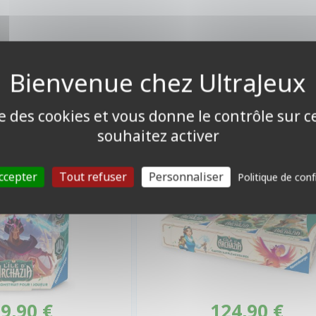
 DE DEMARRAGE
BOITE DE BOOSTERS FRANÇAIS
zia : Iago et Jafar
Display de 24 boosters : L'î
d'Archazia
ise des cookies et vous donne le contrôle sur 
souhaitez activer
ccepter
Tout refuser
Personnaliser
Politique de conf
9,90 €
124,90 €