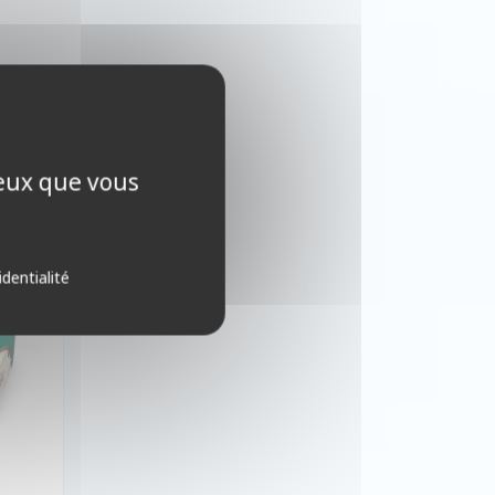
le
ceux que vous
identialité