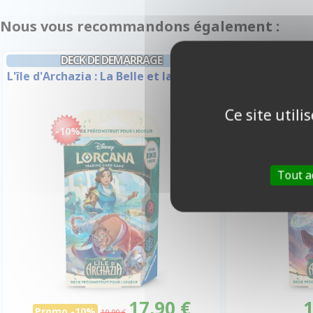
Nous vous recommandons également :
DECK DE DEMARRAGE
DECK
L'île d'Archazia : La Belle et la Bête
L'île d'Archa
Ce site util
-10%
Tout a
17,90 €
1
Promo -10%
19,90 €