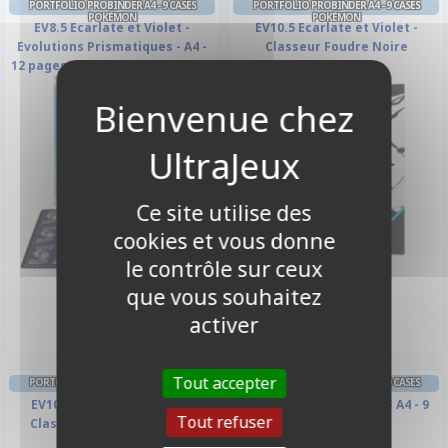
PORTFOLIO PROBINDER A4 - 9 CASES
PORTFOLIO PROBINDER A4 - 9 CASES
POKÉMON
POKÉMON
EV8.5 Ecarlate et Violet -
EV10.5 Ecarlate et Violet -
Evolutions Prismatiques - A4 -
Classeur Foudre Noire
12 pages de 9 cases (396 cartes)
Ce site utilise des
cookies et vous donne
le contrôle sur ceux
24,90 €
24,90 €
que vous souhaitez
Disponible
Disponible
activer
Tout accepter
PORTFOLIO PROBINDER A4 - 9 CASES
PORTFOLIO PROBINDER A4 - 9 CASES
POKÉMON
POKÉMON
EV10.5 Ecarlate et Violet -
PRO-BINDER - Pikachu - A4 - 9
Tout refuser
Classeur Flamme Blanche
Cases - 20 pages