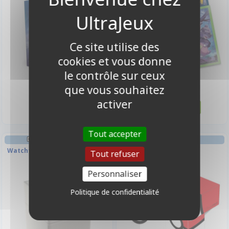
Ce site utilise des
cookies et vous donne
le contrôle sur ceux
5,90 €
6,90 €
que vous souhaitez
Disponible
Disponible
activer
Tout accepter
DECK BOX ET RANGEMENT
DECK BOX ILLUSTRÉE
Watchtower 100+ Convertible -
Pokéball
Tout refuser
Blanc
Personnaliser
Politique de confidentialité