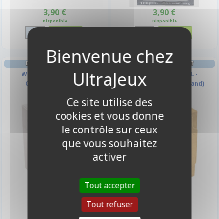
3,90 €
3,90 €
Disponible
Disponible
DECK BOX ET RANGEMENT
DECK BOX ET RANGEMENT
Watchtower 100+ XL -
Watchtower 100+ XL -
Convertible - Blanc
Convertible - Sable (Sand)
Ce site utilise des
cookies et vous donne
le contrôle sur ceux
que vous souhaitez
activer
Tout accepter
29,90 €
29,90 €
Tout refuser
Disponible
Disponible