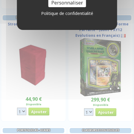
Personnaliser
Politique de confidentialité
DECK BOX ET RANGEMENT
COFFRET 3 BOOSTERS
Stronghold 200+ XL - Rouge
Pin Collection Zygarde Forme
Parfaite - (dont 1 XY12
Evolutions en Français)
44,90 €
299,90 €
Disponible
Disponible
PORTFOLIO A5 - 4 CASES
CLASSEURS ET/OU FEUILLES