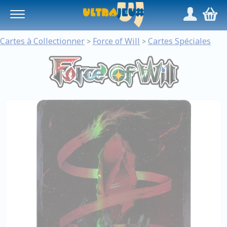
Panneau de gestion des cookies
/
,
Cartes à Collectionner
Force of Will
Cartes Spéciales
>
>