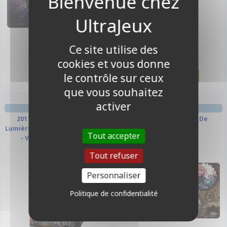
Ce site utilise des
14,50 €
3,50 €
cookies et vous donne
Disponible
Disponible
le contrôle sur ceux
que vous souhaitez
activer
DECKS PRÉCONSTRUITS
TAPIS DE JEU
2017 Deck de Démarrage
60x35cm - Souvenirs De
Lumière - Le Roi de la Montagne
Mariabella
Tout accepter
- Version Francaise
Tout refuser
Personnaliser
Politique de confidentialité