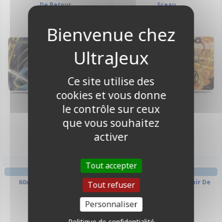
De Retour
Sceau
Ce site utilise des
cookies et vous donne
le contrôle sur ceux
14,50 €
14,50 €
que vous souhaitez
Disponible
Disponible
activer
Tout accepter
TAPIS DE JEU
BOOSTER FRANÇAIS
60x35cm - Souvenirs De
A3 - La Sauveuse Du Clair De
Tout refuser
Mariabella
Lune
Personnaliser
Politique de confidentialité