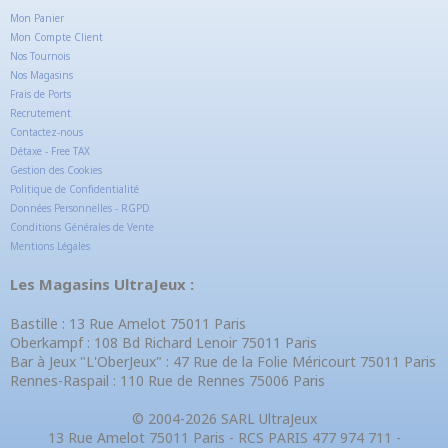
Mon Panier
Mon Compte Client
Nos Tournois
Nos Magasins
Frais de Ports
Recrutement
Contactez-nous
Détaxe - Free TAX
Gestion des Cookies
Politique de Confidentialité
Données Personnelles - RGPD
Conditions Générales de Vente
Mentions Légales
Les Magasins UltraJeux :
Bastille : 13 Rue Amelot 75011 Paris
Oberkampf : 108 Bd Richard Lenoir 75011 Paris
Bar à Jeux "L'OberJeux" : 47 Rue de la Folie Méricourt 75011 Paris
Rennes-Raspail : 110 Rue de Rennes 75006 Paris
© 2004-2026 SARL UltraJeux
13 Rue Amelot 75011 Paris - RCS PARIS 477 974 711 -