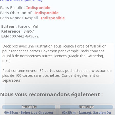
Paris Bastille :
Indisponible
Paris Oberkampf :
Indisponible
Paris Rennes-Raspail :
Indisponible
Editeur :
Force of Will
Référence :
84967
EAN :
0074427849672
Deck box avec une illustration sous licence Force of Will où on
peut ranger ses cartes Pokemon par exemple, mais convient
aussi à de nombreuses autres licences (Magic the Gathering,
etc..).
Peut contenir environ 80 cartes sous pochettes de protection ou
plus de 100 cartes sans pochettes. Contient également un
séparateur.
Nous vous recommandons également :
TAPIS DE JEU
TAPIS DE JEU
60x35cm - Bohort, Le Chasseur
60x35cm - Izanagi, Gardien Du