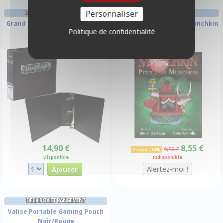
Personnaliser
CLASSEURS ET/OU FEUILLES
AMBIANCE
Grand Classeur À Anneaux Noir
Munchkin : Petit Papa Munchkin
Politique de confidentialité
Collectors
-10%
14,90 €
8,55 €
9,50 €
Promo -10%
Disponible
Indisponible
DECK BOX ET RANGEMENT
Valise Portable Gaming Pouch
Noir/Rouge