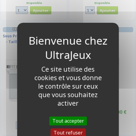
Disponible
Disponible
PROTÈGES CARTES FORMAT JAP
AMBIANCE
Sous Protection Pro-fit Ultrapro
Katana
- Taille Small (transparentes
Souples par 100)
-10%
Ce site utilise des
cookies et vous donne
le contrôle sur ceux
que vous souhaitez
activer
17,00 €
3,90 €
18,90 €
Promo -10%
Disponible
Disponible
Tout accepter
Tout refuser