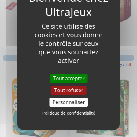
Ce site utilise des
14,90 €
11,50 €
Disponible
Disponible
cookies et vous donne
le contrôle sur ceux
que vous souhaitez
AMBIANCE
JEU DE CARTES
activer
Contrario
Dominion - L'arrière Pays
Tout accepter
-10%
Tout refuser
Personnaliser
Politique de confidentialité