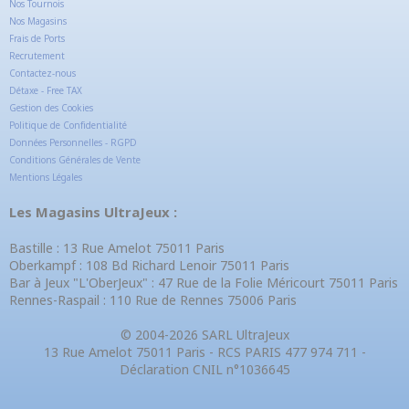
Nos Tournois
Nos Magasins
Frais de Ports
Recrutement
Contactez-nous
Détaxe - Free TAX
Gestion des Cookies
Politique de Confidentialité
Données Personnelles - RGPD
Conditions Générales de Vente
Mentions Légales
Les Magasins UltraJeux :
Bastille : 13 Rue Amelot 75011 Paris
Oberkampf : 108 Bd Richard Lenoir 75011 Paris
Bar à Jeux "L'OberJeux" : 47 Rue de la Folie Méricourt 75011 Paris
Rennes-Raspail : 110 Rue de Rennes 75006 Paris
© 2004-2026 SARL UltraJeux
13 Rue Amelot 75011 Paris - RCS PARIS 477 974 711 -
Déclaration CNIL n°1036645