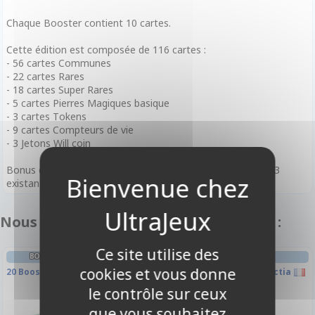
Chaque Booster contient 10 cartes.
Cette édition est composée de 116 cartes :
- 56 cartes Communes
- 22 cartes Rares
- 18 cartes Super Rares
- 5 cartes Pierres Magiques basique
- 3 cartes Tokens
- 9 cartes Compteurs de vie
- 3 Jetons Will coin
Bonus de Précommande : 1 carte RULER limitée parmi les 3
existantes dans chaque boite
Nous vous recommandons également :
Ce site utilise des
BOITE DE BOOSTERS FRANÇAIS
BOOSTER FRANÇAIS
cookies et vous donne
20 Boosters - AO3 - Alice Origin 3
A4 - La Bataille D'attoractia
le contrôle sur ceux
que vous souhaitez