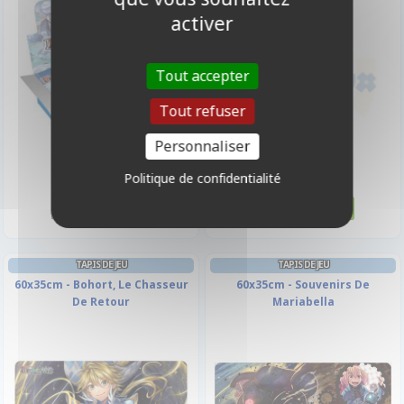
activer
Tout accepter
Tout refuser
Personnaliser
119,00 €
3,50 €
Politique de confidentialité
Disponible
Disponible
TAPIS DE JEU
TAPIS DE JEU
60x35cm - Bohort, Le Chasseur
60x35cm - Souvenirs De
De Retour
Mariabella