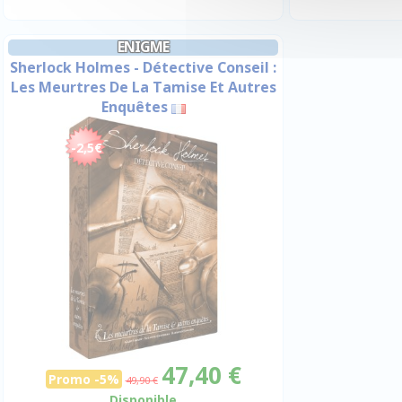
ENIGME
Sherlock Holmes - Détective Conseil :
Les Meurtres De La Tamise Et Autres
Enquêtes
-2,5€
47,40 €
Promo -5%
49,90 €
Disponible