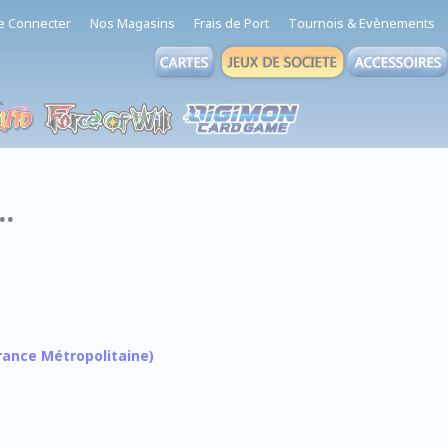
e Connecter
Nos Magasins
Frais de Port
Tournois & Evènements
..
 France Métropolitaine)