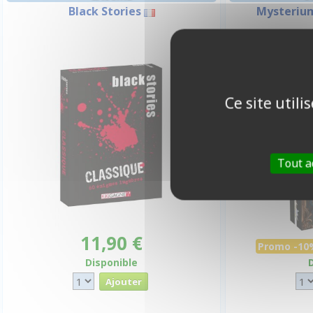
Black Stories
Mysterium
-10%
Ce site util
Tout a
11,90 €
Promo -10
Disponible