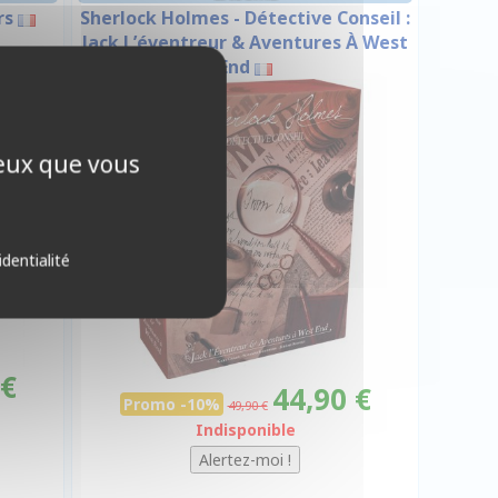
rs
Sherlock Holmes - Détective Conseil :
Jack L’éventreur & Aventures À West
End
-10%
ceux que vous
identialité
 €
44,90 €
Promo -10%
49,90 €
Indisponible