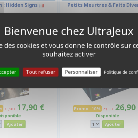
 : Hidden Signs
Petits Meurtres & Faits Dive
-10%
ise des cookies et vous donne le contrôle sur 
souhaitez activer
ccepter
Tout refuser
Personnaliser
Politique de conf
17,90 €
26,90
%
Promo -10%
19,90 €
29,90 €
Disponible
Disponible