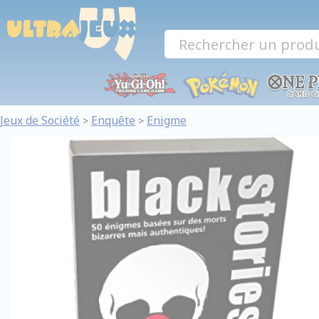
Panneau de gestion des cookies
Jeux de Société
Enquête
Enigme
>
>