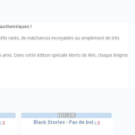
authentiques !
éfis ratés, de malchances incroyables ou simplement de très
25 amis. Dans cette édition spéciale Morts de Rire, chaque énigme
ENIGME
Black Stories - Pas de bol