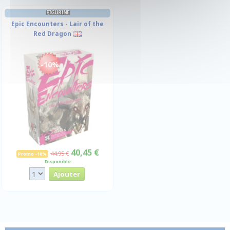
FIGURINE
Epic Encounters - Lair of the
Red Dragon
-10%
40,45 €
44,95 €
Promo -10%
Disponible