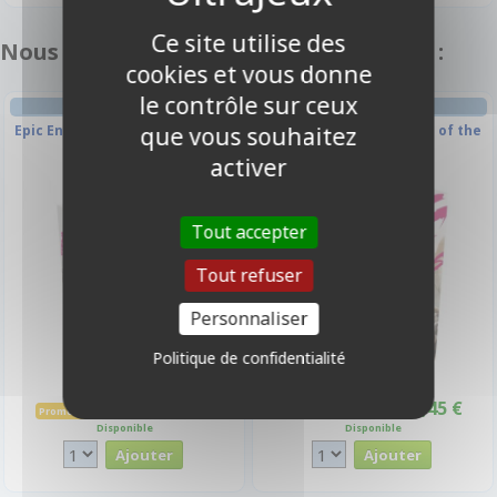
Ce site utilise des
Nous vous recommandons également :
cookies et vous donne
le contrôle sur ceux
FIGURINE
FIGURINE
Epic Encounters - Village of the
Epic Encounters - Shrine of the
que vous souhaitez
Goblin Chief
Kobold Queen
activer
-10%
-10%
Tout accepter
Tout refuser
Personnaliser
Politique de confidentialité
40,45 €
40,45 €
44,95 €
44,95 €
Promo -10%
Promo -10%
Disponible
Disponible