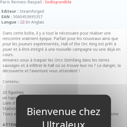
Paris Rennes-Raspail :
Indisponible
Editeur :
Steamforged
EAN :
5060453695357
Langue :
En Anglais
Dans cette boîte, il y a tout le nécessaire pour réaliser une
rencontre vraiment épique. Parfait pour les nouveaux ainsi que
pour les joueurs expérimentés, Hall of the Orc King est prêt à
jouer et à être intégré à une nouvelle campagne ou une déjà en
cours.
Arriverez-vous à traquer les Orcs Grimfang dans les terres
sauvages et à infiltrer le hall où se trouve leur roi ? Le danger, la
découverte et l'aventure vous attendent !
Contenu :
20 figurines
un tapis de jeu double-face
Livre d'aventurier
Statistiques de monstres
Trucs et astuces pour créer de la tension et de l'enthousiasme
ATTENTION : En Anglais