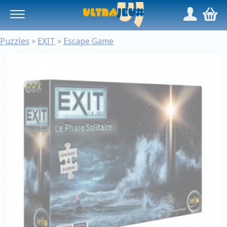
Panneau de gestion des cookies
/
,
Puzzles
EXIT
Escape Game
>
>