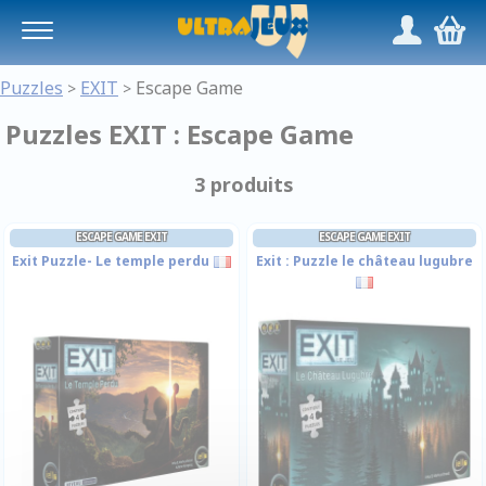
Panneau de gestion des cookies
/
,
Puzzles
EXIT
Escape Game
>
>
Puzzles EXIT : Escape Game
3 produits
ESCAPE GAME EXIT
ESCAPE GAME EXIT
Exit Puzzle- Le temple perdu
Exit : Puzzle le château lugubre