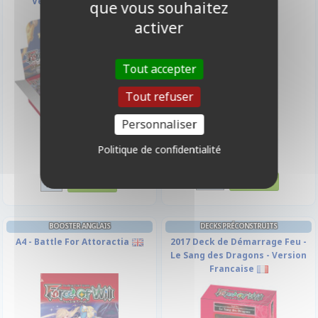
Version Francaise
que vous souhaitez
activer
Tout accepter
Tout refuser
Personnaliser
Politique de confidentialité
3,50 €
119,00 €
Disponible
Disponible
BOOSTER ANGLAIS
DECKS PRÉCONSTRUITS
A4 - Battle For Attoractia
2017 Deck de Démarrage Feu -
Le Sang des Dragons - Version
Francaise