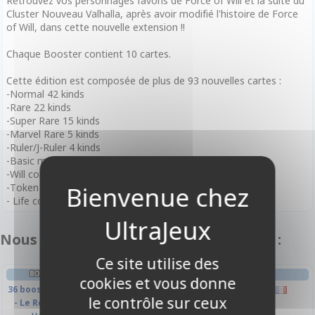
Retrouvez vos personnages favoris de Force of Will et la suite du
Cluster Nouveau Valhalla, après avoir modifié l'histoire de Force
of Will, dans cette nouvelle extension !!
Chaque Booster contient 10 cartes.
Cette édition est composée de plus de 93 nouvelles cartes :
-Normal 42 kinds
-Rare 22 kinds
-Super Rare 15 kinds
-Marvel Rare 5 kinds
-Ruler/J-Ruler 4 kinds
-Basic magic stone 5 kinds
-Will coin card 4 kinds
-Token card 3 kinds
- Life counter card 12 kinds
Nous vous recommandons également :
Ce site utilise des
BOITE DE BOOSTERS FRANÇAIS
BOOSTER FRANÇAIS
cookies et vous donne
36 boosters - D2 - Cluster Duel 2
L2 - Héritage Perdu
le contrôle sur ceux
- Le Retour du Jeu des Dieux -