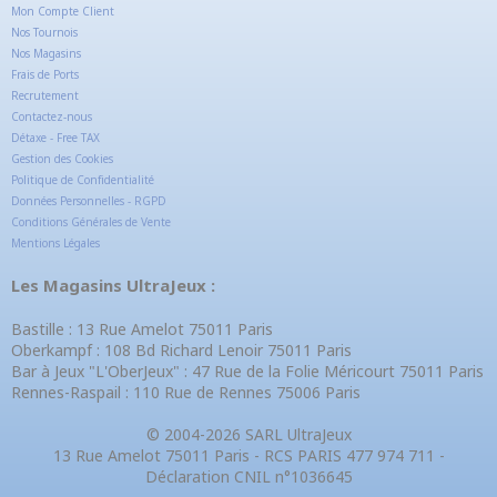
Mon Compte Client
Nos Tournois
Nos Magasins
Frais de Ports
Recrutement
Contactez-nous
Détaxe - Free TAX
Gestion des Cookies
Politique de Confidentialité
Données Personnelles - RGPD
Conditions Générales de Vente
Mentions Légales
Les Magasins UltraJeux :
Bastille : 13 Rue Amelot 75011 Paris
Oberkampf : 108 Bd Richard Lenoir 75011 Paris
Bar à Jeux "L'OberJeux" : 47 Rue de la Folie Méricourt 75011 Paris
Rennes-Raspail : 110 Rue de Rennes 75006 Paris
© 2004-2026 SARL UltraJeux
13 Rue Amelot 75011 Paris - RCS PARIS 477 974 711 -
Déclaration CNIL n°1036645