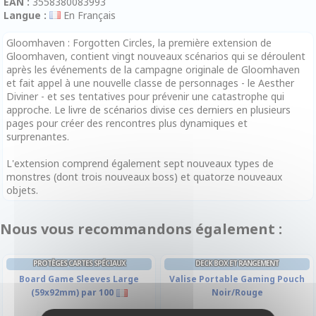
EAN :
3558380083993
Langue :
En Français
Gloomhaven : Forgotten Circles, la première extension de
Gloomhaven, contient vingt nouveaux scénarios qui se déroulent
après les événements de la campagne originale de Gloomhaven
et fait appel à une nouvelle classe de personnages - le Aesther
Diviner - et ses tentatives pour prévenir une catastrophe qui
approche. Le livre de scénarios divise ces derniers en plusieurs
pages pour créer des rencontres plus dynamiques et
surprenantes.
L'extension comprend également sept nouveaux types de
monstres (dont trois nouveaux boss) et quatorze nouveaux
objets.
Nous vous recommandons également :
PROTÈGES CARTES SPÉCIAUX
DECK BOX ET RANGEMENT
Board Game Sleeves Large
Valise Portable Gaming Pouch
(59x92mm) par 100
Noir/Rouge