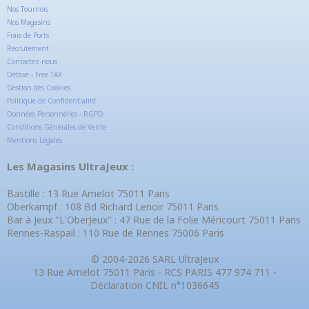
Nos Tournois
Nos Magasins
Frais de Ports
Recrutement
Contactez-nous
Détaxe - Free TAX
Gestion des Cookies
Politique de Confidentialité
Données Personnelles - RGPD
Conditions Générales de Vente
Mentions Légales
Les Magasins UltraJeux :
Bastille : 13 Rue Amelot 75011 Paris
Oberkampf : 108 Bd Richard Lenoir 75011 Paris
Bar à Jeux "L'OberJeux" : 47 Rue de la Folie Méricourt 75011 Paris
Rennes-Raspail : 110 Rue de Rennes 75006 Paris
© 2004-2026 SARL UltraJeux
13 Rue Amelot 75011 Paris - RCS PARIS 477 974 711 -
Déclaration CNIL n°1036645