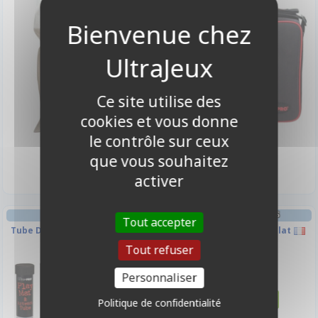
Ce site utilise des
cookies et vous donne
le contrôle sur ceux
4,90 €
29,90 €
Indisponible
Disponible
que vous souhaitez
activer
TAPIS DE JEU
FRIANDISES & BOISSONS
Tout accepter
Tube De Protection Pour Tapis
Friandise - Barre Chocolat
De Jeu
Tout refuser
1,50 €
Personnaliser
Disponible
Politique de confidentialité