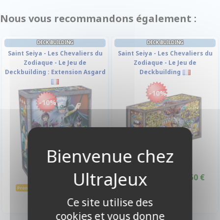
Nous vous recommandons également :
DECK-BUILDING
DECK-BUILDING
Saint Seiya - Les Chevaliers du
Saint Seiya - Les Chevaliers du
Zodiaque - Le Jeu de
Zodiaque - Le Jeu de
Deckbuilding : Extension Asgard
Deckbuilding
-10%
-10%
30,50 €
33,90 €
Promo -10%
22,40 €
Disponible
24,90 €
Promo -10%
Disponible
Ce site utilise des
cookies et vous donne