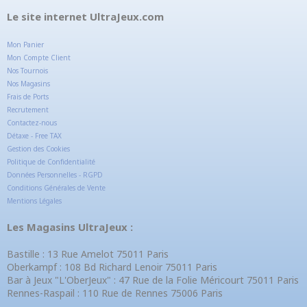
Le site internet UltraJeux.com
Mon Panier
Mon Compte Client
Nos Tournois
Nos Magasins
Frais de Ports
Recrutement
Contactez-nous
Détaxe - Free TAX
Gestion des Cookies
Politique de Confidentialité
Données Personnelles - RGPD
Conditions Générales de Vente
Mentions Légales
Les Magasins UltraJeux :
Bastille : 13 Rue Amelot 75011 Paris
Oberkampf : 108 Bd Richard Lenoir 75011 Paris
Bar à Jeux "L'OberJeux" : 47 Rue de la Folie Méricourt 75011 Paris
Rennes-Raspail : 110 Rue de Rennes 75006 Paris