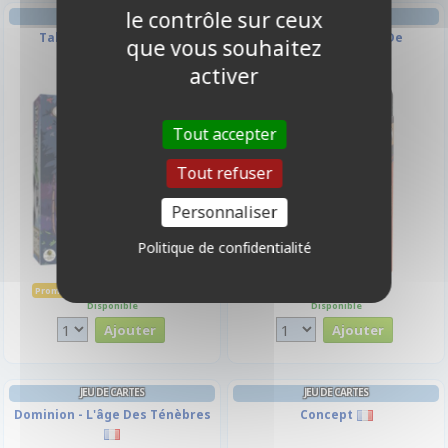
le contrôle sur ceux
STRATÉGIE
BLUFF
Takenoko (Refresh)
Les Loups-garous De
que vous souhaitez
Thiercelieux
activer
-10%
Tout accepter
Tout refuser
Personnaliser
Politique de confidentialité
33,20 €
9,50 €
36,90 €
Promo -10%
Disponible
Disponible
JEU DE CARTES
JEU DE CARTES
Dominion - L'âge Des Ténèbres
Concept