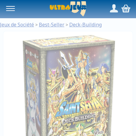
Panneau de gestion des cookies
/
,
Jeux de Société
Best-Seller
Deck-Building
>
>