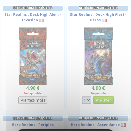
DECK-BUILDING BEST-SELLER
DECK-BUILDING BEST-SELLER
Star Realms : Deck High Alert -
Star Realms : Deck High Alert -
Invasion
Héros
4,90 €
4,90 €
Indisponible
Disponible
DECK-BUILDING BEST-SELLER
DECK-BUILDING BEST-SELLER
Hero Realms : Périples
Hero Realms : Ascendance
Voyageurs