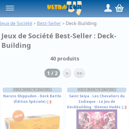
Panneau de gestion des cookies
/
,
Jeux de Société
Best-Seller
Deck-Building
>
>
Jeux de Société Best-Seller : Deck-
Building
40 produits
1 / 2
>
>>
DECK-BUILDING BEST-SELLER
DECK-BUILDING BEST-SELLER
Naruto Shippuden - Deck Battle
Saint Seiya - Les Chevaliers du
(Édition Spéciale)
Zodiaque - Le Jeu de
Deckbuilding : Sleeves Hadès