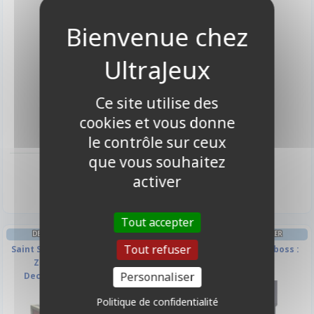
Ce site utilise des
cookies et vous donne
le contrôle sur ceux
que vous souhaitez
4,00 €
6,90 €
Indisponible
Disponible
activer
Tout accepter
DECK-BUILDING BEST-SELLER
DECK-BUILDING BEST-SELLER
Tout refuser
Saint Seiya - Les Chevaliers du
Hero Realms : Deck de boss :
Zodiaque - Le Jeu de
Liche
Personnaliser
Deckbuilding : Extension
Poséidon
Politique de confidentialité