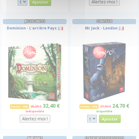
JEU DE CARTES
STRATÉGIE
Dominion - L'arrière Pays
Mr Jack - London
-10%
-10%
32,40 €
24,70 €
36,00 €
27,50 €
Promo -10%
Promo -10%
Indisponible
Disponible
AMBIANCE
CLASSEURS ET/OU FEUILLES