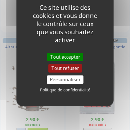
Ce site utilise des
2,90 €
2,90 €
cookies et vous donne
Disponible
Disponible
le contrôle sur ceux
que vous souhaitez
activer
PEINTURE AIR
PROTÈGES CARTES STANDARD
Airbrush - Cypress Brown - Air
35 PT UV One-Touch Magnetic
Colour Triad
Holder
Tout accepter
Tout refuser
Personnaliser
Politique de confidentialité
2,90 €
2,90 €
Disponible
Indisponible