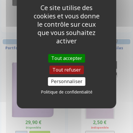
Ce site utilise des
29,90 €
6,50 €
cookies et vous donne
Disponible
Disponible
le contrôle sur ceux
que vous souhaitez
activer
PORTFOLIO
DECK BOX ET RANGEMENT
Portfolio zippé 9 cases Vivid -
Deck Box Ultrapro - Lilas
Violet - Ultra Pro
Tout accepter
Tout refuser
Personnaliser
Politique de confidentialité
29,90 €
2,50 €
Disponible
Indisponible