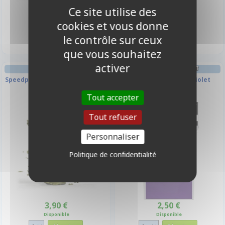
Ce site utilise des
3,90 €
3,90 €
cookies et vous donne
Disponible
Disponible
le contrôle sur ceux
que vous souhaitez
activer
DECK BOX ET RANGEMENT
Speedpaint - Maggot Skin 2.0
Deck Box Ultrapro - Violet
Tout accepter
Tout refuser
Personnaliser
Politique de confidentialité
3,90 €
2,50 €
Disponible
Disponible