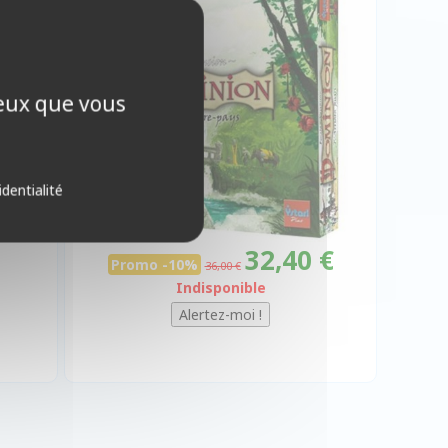
-10%
ceux que vous
identialité
32,40 €
Promo -10%
36,00 €
Indisponible