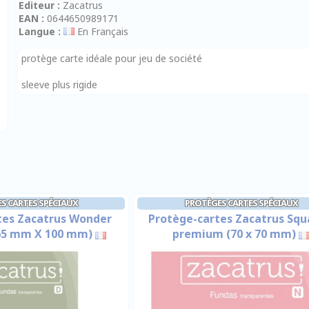
Editeur :
Zacatrus
EAN :
0644650989171
Langue :
En Français
protège carte idéale pour jeu de société
sleeve plus rigide
S CARTES SPÉCIAUX
PROTÈGES CARTES SPÉCIAUX
tes Zacatrus Wonder
Protège-cartes Zacatrus Squ
65 mm X 100 mm)
premium (70 x 70 mm)