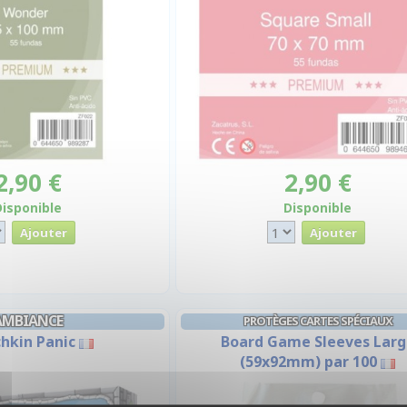
2,90 €
2,90 €
Disponible
Disponible
AMBIANCE
PROTÈGES CARTES SPÉCIAUX
hkin Panic
Board Game Sleeves Larg
(59x92mm) par 100