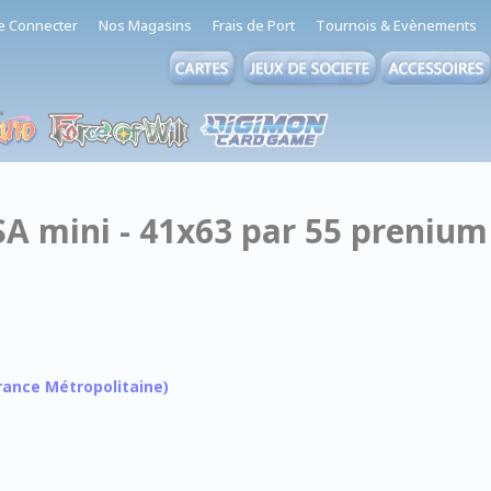
e Connecter
Nos Magasins
Frais de Port
Tournois & Evènements
SA mini - 41x63 par 55 prenium
 France Métropolitaine)