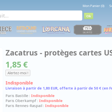
Mon Panier (0)
S
Zacatrus - protèges cartes U
1,85 €
Indisponible
Livraison à partir de 1,80 EUR, offerte à partir de 50 € (en
Paris Bastille :
Indisponible
Paris Oberkampf :
Indisponible
Paris Rennes-Raspail :
Indisponible