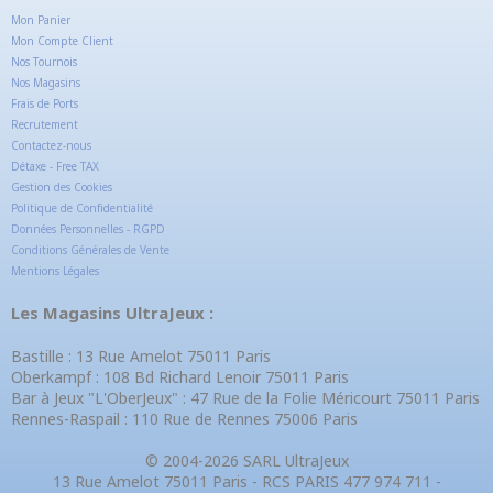
Mon Panier
Mon Compte Client
Nos Tournois
Nos Magasins
Frais de Ports
Recrutement
Contactez-nous
Détaxe - Free TAX
Gestion des Cookies
Politique de Confidentialité
Données Personnelles - RGPD
Conditions Générales de Vente
Mentions Légales
Les Magasins UltraJeux :
Bastille : 13 Rue Amelot 75011 Paris
Oberkampf : 108 Bd Richard Lenoir 75011 Paris
Bar à Jeux "L'OberJeux" : 47 Rue de la Folie Méricourt 75011 Paris
Rennes-Raspail : 110 Rue de Rennes 75006 Paris
© 2004-2026 SARL UltraJeux
13 Rue Amelot 75011 Paris - RCS PARIS 477 974 711 -