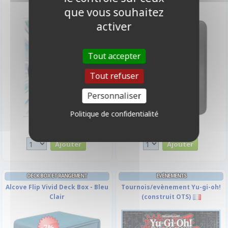
Noir - Ultra Pro
que vous souhaitez
activer
Tout accepter
Tout refuser
Personnaliser
Politique de confidentialité
4,50 €
29,90 €
Disponible
Disponible
DECK BOX ET RANGEMENT
EVÉNEMENTS
Alcove Flip Vivid Deck Box - Bleu
Tournois/evènement Yu-gi-oh!
Clair
(construit OTS)
-7%