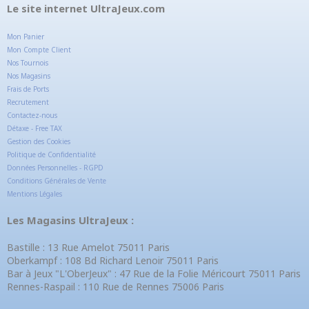
Le site internet UltraJeux.com
Mon Panier
Mon Compte Client
Nos Tournois
Nos Magasins
Frais de Ports
Recrutement
Contactez-nous
Détaxe - Free TAX
Gestion des Cookies
Politique de Confidentialité
Données Personnelles - RGPD
Conditions Générales de Vente
Mentions Légales
Les Magasins UltraJeux :
Bastille : 13 Rue Amelot 75011 Paris
Oberkampf : 108 Bd Richard Lenoir 75011 Paris
Bar à Jeux "L'OberJeux" : 47 Rue de la Folie Méricourt 75011 Paris
Rennes-Raspail : 110 Rue de Rennes 75006 Paris