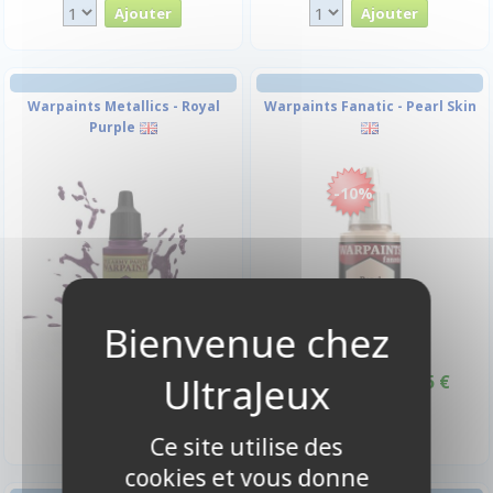
Warpaints Metallics - Royal
Warpaints Fanatic - Pearl Skin
Purple
-10%
2,95 €
3,15 €
3,50 €
Promo -10%
Disponible
Disponible
Ce site utilise des
cookies et vous donne