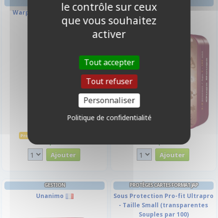
AMBIANCE
le contrôle sur ceux
Warpaints Fanatic - Mulled
Ouga Bouga
que vous souhaitez
Berry
activer
-10%
Tout accepter
Tout refuser
Personnaliser
Politique de confidentialité
3,15 €
11,50 €
3,50 €
Promo -10%
Disponible
Disponible
GESTION
PROTÈGES CARTES FORMAT JAP
Unanimo
Sous Protection Pro-fit Ultrapro
- Taille Small (transparentes
Souples par 100)