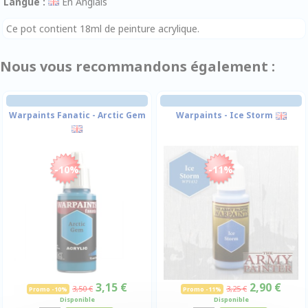
Langue :
En Anglais
Ce pot contient 18ml de peinture acrylique.
Nous vous recommandons également :
Warpaints Fanatic - Arctic Gem
Warpaints - Ice Storm
-10%
-11%
3,15 €
2,90 €
3,50 €
3,25 €
Promo -10%
Promo -11%
Disponible
Disponible