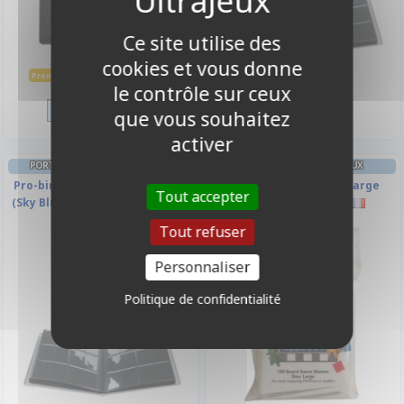
Ce site utilise des
cookies et vous donne
34,90 €
29,90 €
38,70 €
Promo -10%
le contrôle sur ceux
Disponible
Disponible
que vous souhaitez
activer
PORTFOLIO PROBINDER - 12 CASES
PROTÈGES CARTES SPÉCIAUX
Pro-binder - Eclipse -Bleu Clair
Board Game Sleeves Large
Tout accepter
(Sky Blue) - 480 Cases (20 Pages
(59x92mm) par 100
De 24)
Tout refuser
Personnaliser
Politique de confidentialité