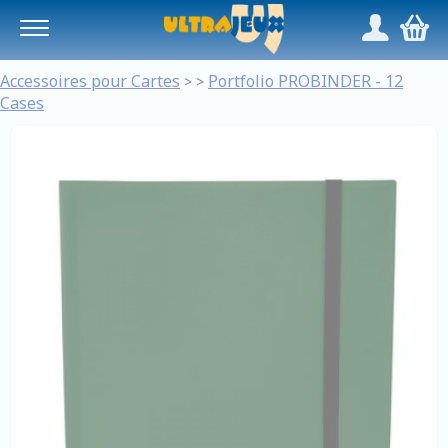
Panneau de gestion des cookies
/
,
Accessoires pour Cartes
Portfolio PROBINDER - 12
>
>
Cases