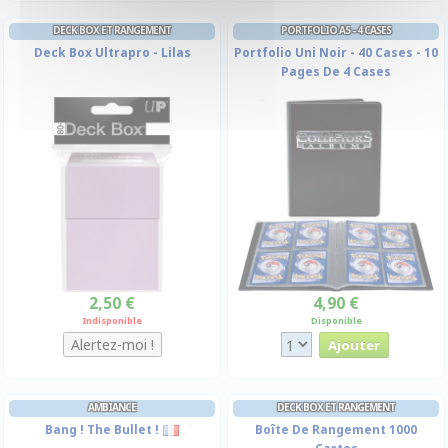
DECK BOX ET RANGEMENT
PORTFOLIO A5 - 4 CASES
Deck Box Ultrapro - Lilas
Portfolio Uni Noir - 40 Cases - 10
Pages De 4 Cases
2,50 €
4,90 €
Indisponible
Disponible
AMBIANCE
DECK BOX ET RANGEMENT
Bang ! The Bullet !
Boîte De Rangement 1000