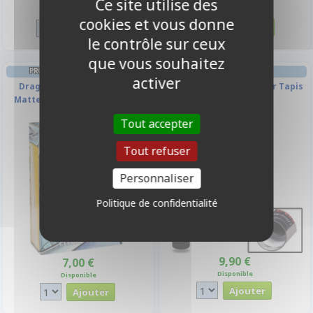
Ce site utilise des
Disponible
Disponible
cookies et vous donne
le contrôle sur ceux
que vous souhaitez
PROTÈGES CARTES FORMAT JAP
TAPIS DE JEU
activer
Dragon Shield Sleeves Mini
Tube De Protection Pour Tapis
Matte - Clear - Transparent -
De Jeu
par 60
Tout accepter
Tout refuser
Personnaliser
Politique de confidentialité
9,90 €
7,00 €
Disponible
Disponible