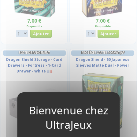
7,00 €
7,00 €
Disponible
Disponible
BOITE DE RANGEMENT
PROTÈGES CARTES FORMAT JAP
Dragon Shield Storage - Card
Dragon Shield - 60 Japanese
Drawers - Fortress - 1-Card
Sleeves Matte Dual - Power
Drawer - White
7,90 €
11,90 €