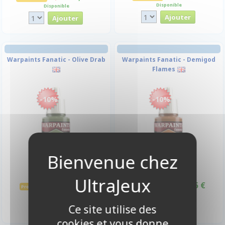
Disponible
Disponible
Warpaints Fanatic - Olive Drab
Warpaints Fanatic - Demigod
Flames
-10%
-10%
3,15 €
3,15 €
3,50 €
3,50 €
Promo -10%
Promo -10%
Disponible
Disponible
Ce site utilise des
cookies et vous donne