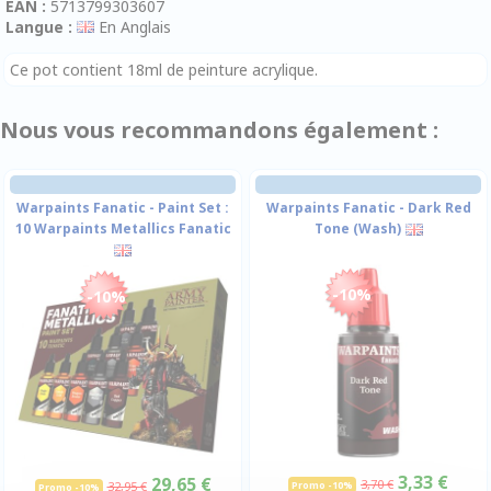
EAN :
5713799303607
Langue :
En Anglais
Ce pot contient 18ml de peinture acrylique.
Nous vous recommandons également :
Warpaints Fanatic - Paint Set :
Warpaints Fanatic - Dark Red
10 Warpaints Metallics Fanatic
Tone (Wash)
-10%
-10%
3,33 €
29,65 €
3,70 €
32,95 €
Promo -10%
Promo -10%