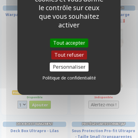
le contrôle sur ceux
PROTÈGES CARTES SPÉCIAUX
que vous souhaitez
Warpaints Fanatic - Opal Skin
Board Game Sleeves Large
(59x92mm) par 100
activer
-10%
Tout accepter
Tout refuser
Personnaliser
Politique de confidentialité
3,15 €
4,90 €
3,50 €
Promo -10%
Disponible
Indisponible
DECK BOX ET RANGEMENT
PROTÈGES CARTES FORMAT JAP
Deck Box Ultrapro - Lilas
Sous Protection Pro-fit Ultrapro
- Taille Small (transparentes