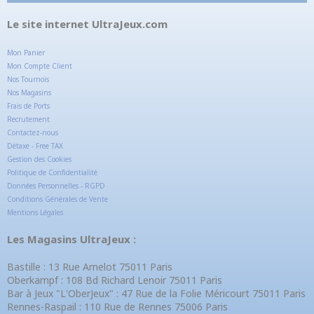
Le site internet UltraJeux.com
Mon Panier
Mon Compte Client
Nos Tournois
Nos Magasins
Frais de Ports
Recrutement
Contactez-nous
Détaxe - Free TAX
Gestion des Cookies
Politique de Confidentialité
Données Personnelles - RGPD
Conditions Générales de Vente
Mentions Légales
Les Magasins UltraJeux :
Bastille : 13 Rue Amelot 75011 Paris
Oberkampf : 108 Bd Richard Lenoir 75011 Paris
Bar à Jeux "L'OberJeux" : 47 Rue de la Folie Méricourt 75011 Paris
Rennes-Raspail : 110 Rue de Rennes 75006 Paris