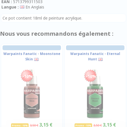
EAN :
5713799311503
Langue :
En Anglais
Ce pot contient 18ml de peinture acrylique.
Nous vous recommandons également :
Warpaints Fanatic - Moonstone
Warpaints Fanatic - Eternal
Skin
Hunt
-10%
-10%
3,15 €
3,15 €
3,50 €
3,50 €
Promo -10%
Promo -10%