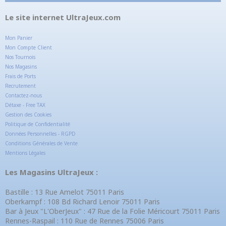
Le site internet UltraJeux.com
Mon Panier
Mon Compte Client
Nos Tournois
Nos Magasins
Frais de Ports
Recrutement
Contactez-nous
Détaxe - Free TAX
Gestion des Cookies
Politique de Confidentialité
Données Personnelles - RGPD
Conditions Générales de Vente
Mentions Légales
Les Magasins UltraJeux :
Bastille : 13 Rue Amelot 75011 Paris
Oberkampf : 108 Bd Richard Lenoir 75011 Paris
Bar à Jeux "L'OberJeux" : 47 Rue de la Folie Méricourt 75011 Paris
Rennes-Raspail : 110 Rue de Rennes 75006 Paris