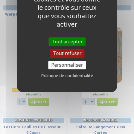
le contrôle sur ceux
AMBIANCE
que vous souhaitez
Warpaints Fanatic - Night Sky
Contrario
activer
-10%
Tout accepter
Tout refuser
Personnaliser
Politique de confidentialité
3,15 €
13,50 €
3,50 €
Promo -10%
Disponible
Disponible
CLASSEURS ET/OU FEUILLES
DECK BOX ET RANGEMENT
Lot De 10 Feuilles De Classeur -
Boîte De Rangement 4000
9 Cases
Cartes