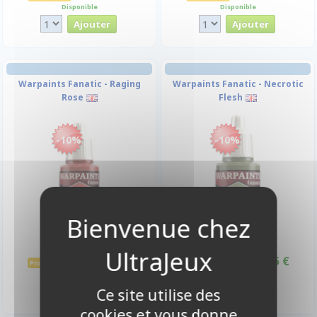
Disponible
Disponible
Warpaints Fanatic - Raging
Warpaints Fanatic - Necrotic
Rose
Flesh
-10%
-10%
3,15 €
3,15 €
3,50 €
3,50 €
Promo -10%
Promo -10%
Disponible
Disponible
Ce site utilise des
cookies et vous donne