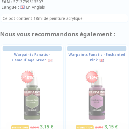
EAN :
5713799313507
Langue :
En Anglais
Ce pot contient 18ml de peinture acrylique.
Nous vous recommandons également :
Warpaints Fanatic -
Warpaints Fanatic - Enchanted
Camouflage Green
Pink
-10%
-10%
3,15 €
3,15 €
3,50 €
3,50 €
Promo -10%
Promo -10%