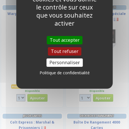
le contrôle sur ceux
PROTÈGES CARTES SPÉCIAUX
que vous souhaitez
Warpaints Fanatic - Cultist
Protèges Cartes Taille Spéciale
Purple
(69x69mm) 50 Pièces
activer
-10%
Tout accepter
Tout refuser
Personnaliser
Politique de confidentialité
3,15 €
2,90 €
3,50 €
Promo -10%
Disponible
Disponible
JEU DE CARTES
DECK BOX ET RANGEMENT
Colt Express : Marshal &
Boîte De Rangement 4000
Prisonniers
Cartes