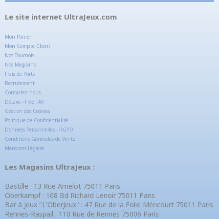
Le site internet UltraJeux.com
Mon Panier
Mon Compte Client
Nos Tournois
Nos Magasins
Frais de Ports
Recrutement
Contactez-nous
Détaxe - Free TAX
Gestion des Cookies
Politique de Confidentialité
Données Personnelles - RGPD
Conditions Générales de Vente
Mentions Légales
Les Magasins UltraJeux :
Bastille : 13 Rue Amelot 75011 Paris
Oberkampf : 108 Bd Richard Lenoir 75011 Paris
Bar à Jeux "L'OberJeux" : 47 Rue de la Folie Méricourt 75011 Paris
Rennes-Raspail : 110 Rue de Rennes 75006 Paris