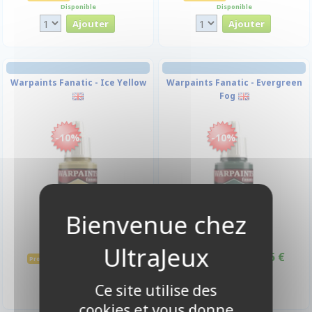
Disponible
Disponible
Warpaints Fanatic - Ice Yellow
Warpaints Fanatic - Evergreen
Fog
-10%
-10%
3,15 €
3,15 €
3,50 €
3,50 €
Promo -10%
Promo -10%
Disponible
Disponible
Ce site utilise des
cookies et vous donne