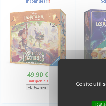
Inconnues
Sc
49,90 €
4
Indisponible
Ce site util
Tout a