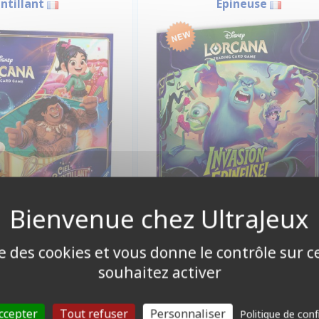
intillant
Épineuse
9,90 €
49,90 €
Disponible
Disponible
ise des cookies et vous donne le contrôle sur 
souhaitez activer
ccepter
Tout refuser
Personnaliser
Politique de conf