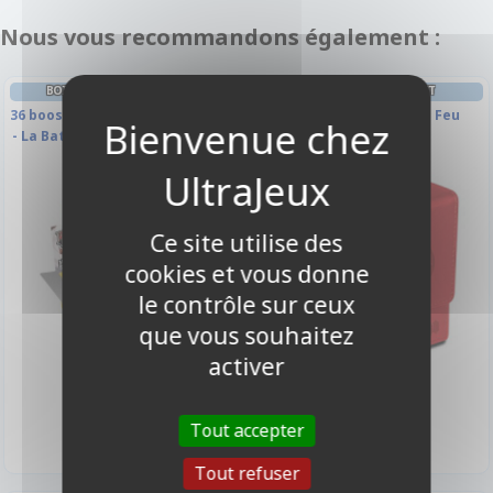
Nous vous recommandons également :
BOITE DE BOOSTERS FRANÇAIS
DECK BOX ET RANGEMENT
36 boosters - T2 - Cluster Trinité
Flip Box - Magic Stone Feu
- La Bataille des Ruines Sacrées
Ce site utilise des
cookies et vous donne
le contrôle sur ceux
que vous souhaitez
activer
12,00 €
119,00 €
Disponible
Disponible
Tout accepter
Tout refuser