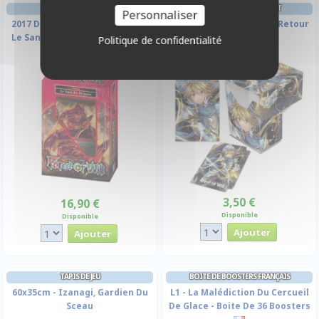
DECKS PRÉCONSTRUITS
DECK BOX ET RANGEMENT
Personnaliser
2017 Deck de Démarrage Feu -
Bohort, Le Chasseur De Retour
Le Sang des Dragons - Version
Politique de confidentialité
Francaise
3,50 €
16,90 €
Disponible
Disponible
TAPIS DE JEU
BOITE DE BOOSTERS FRANÇAIS
60x35cm - Izanagi, Gardien Du
L1 - La Malédiction Du Cercueil
Sceau
De Glace - Boite De 36 Boosters