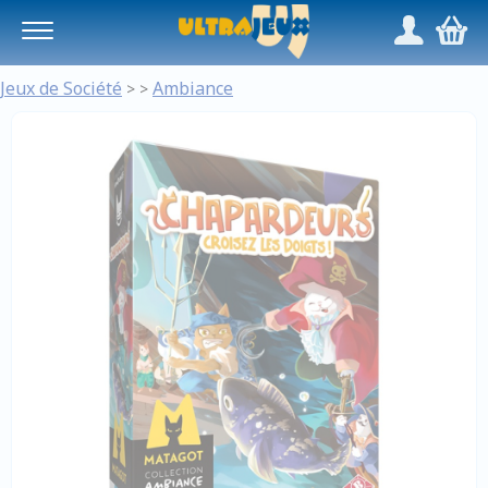
Panneau de gestion des cookies
/
,
Jeux de Société
Ambiance
>
>