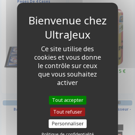
Pages De 4 Cases
-10%
Ce site utilise des
cookies et vous donne
le contrôle sur ceux
4,90 €
12,15 €
13,50 €
que vous souhaitez
Promo -10%
Disponible
Disponible
activer
Tout accepter
AMBIANCE
CLASSEURS ET/OU FEUILLES
Bang ! The Bullet !
Lot De 10 Feuilles De Classeur -
Tout refuser
9 Cases
Personnaliser
-10%
Politique de confidentialité