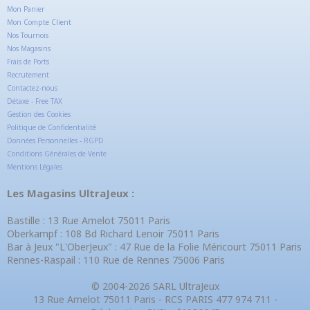
Mon Panier
Mon Compte Client
Nos Tournois
Nos Magasins
Frais de Ports
Recrutement
Contactez-nous
Détaxe - Free TAX
Gestion des Cookies
Politique de Confidentialité
Données Personnelles - RGPD
Conditions Générales de Vente
Mentions Légales
Les Magasins UltraJeux :
Bastille : 13 Rue Amelot 75011 Paris
Oberkampf : 108 Bd Richard Lenoir 75011 Paris
Bar à Jeux "L'OberJeux" : 47 Rue de la Folie Méricourt 75011 Paris
Rennes-Raspail : 110 Rue de Rennes 75006 Paris
© 2004-2026 SARL UltraJeux
13 Rue Amelot 75011 Paris - RCS PARIS 477 974 711 -