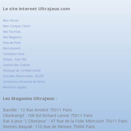
Le site internet UltraJeux.com
Mon Panier
Mon Compte Client
Nos Tournois
Nos Magasins
Frais de Ports
Recrutement
Contactez-nous
Détaxe - Free TAX
Gestion des Cookies
Politique de Confidentialité
Données Personnelles - RGPD
Conditions Générales de Vente
Mentions Légales
Les Magasins UltraJeux :
Bastille : 13 Rue Amelot 75011 Paris
Oberkampf : 108 Bd Richard Lenoir 75011 Paris
Bar à Jeux "L'OberJeux" : 47 Rue de la Folie Méricourt 75011 Paris
Rennes-Raspail : 110 Rue de Rennes 75006 Paris