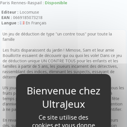
Paris Rennes-Raspail :
Disponible
Editeur :
Locomuse
EAN :
0669185073218
Langue :
En Français
Un jeu de déduction de type "un contre tous" pour toute la
famille
Les fruits disparaissent du jardin ! Mimose, Sam et leur amie
Bouillotte essaient de découvrir qui ou quoi les vole! Dans ce jeu
de déduction unique UN CONTRE TOUS pour les enfants et les
familles à partir de 5 ans, les joueurs incarnent des détectives,
rassemblant des indices, éliminant les suspects, essayant de
déterminer la personne qui vole tous leurs beaux fruits.
UN joueur incarne le voleur de fruits, essayant de trouver tous les
fruits parfaits et de rentrer chez lui sans se faire attraper, à
temps pour préparer une tarte pour tout le monde pour la fête
d’anniversaire de Mimose demain. Le voleur devra faire attention
à ne pas laisser de traces qui aideront les détectives à l’identifier.
Ce site utilise des
En revanche, les détectives devront coopérer et partager leurs
cookies et vous donne
dés, suivre les indices et planifier leurs mouvements avec soin