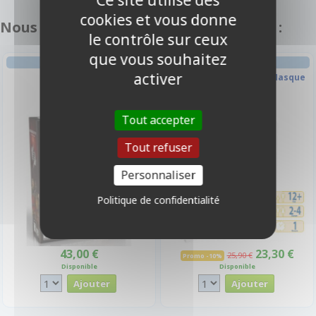
cookies et vous donne
Nous vous recommandons également :
le contrôle sur ceux
que vous souhaitez
AVENTURE
ENIGME
activer
Heredity
Time Stories - Sous Le Masque
Tout accepter
-10%
Tout refuser
Personnaliser
Politique de confidentialité
43,00 €
23,30 €
25,90 €
Promo -10%
Disponible
Disponible