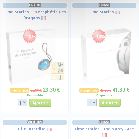
ENIGME
ENIGME
Time Stories - La Prophétie Des
Time Stories
Dragons
-10%
-10%
23,30 €
41,30 €
25,90 €
45,90 €
Promo -10%
Promo -10%
Disponible
Disponible
AVENTURE
ENIGME
L'ile Interdite
Time Stories - The Marcy Case