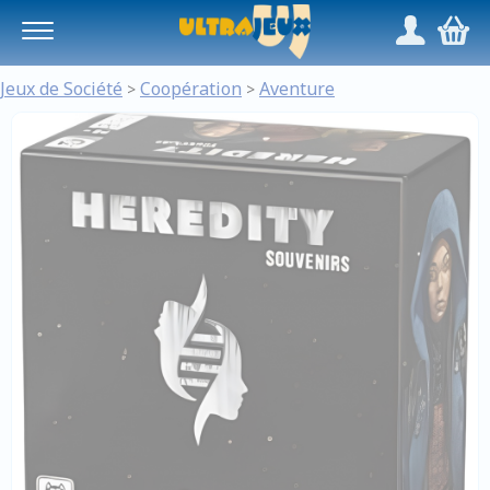
Panneau de gestion des cookies
/
,
Jeux de Société
Coopération
Aventure
>
>