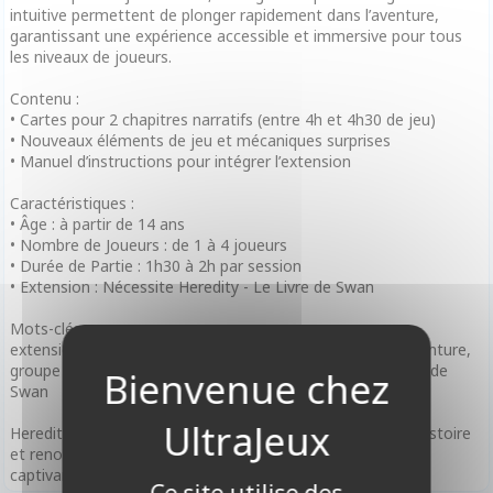
intuitive permettent de plonger rapidement dans l’aventure,
garantissant une expérience accessible et immersive pour tous
les niveaux de joueurs.
Contenu :
• Cartes pour 2 chapitres narratifs (entre 4h et 4h30 de jeu)
• Nouveaux éléments de jeu et mécaniques surprises
• Manuel d’instructions pour intégrer l’extension
Caractéristiques :
• Âge : à partir de 14 ans
• Nombre de Joueurs : de 1 à 4 joueurs
• Durée de Partie : 1h30 à 2h par session
• Extension : Nécessite Heredity - Le Livre de Swan
Mots-clés :
extension, Heredity, prequel, narration, jeu accessible, aventure,
groupe d’amis, surprises, mécaniques innovantes, Le Livre de
Swan
Heredity - Souvenirs est l’ajout parfait pour approfondir l’histoire
et renouveler vos parties avec des défis et découvertes
captivantes. Une expérience à partager !
Ce site utilise des