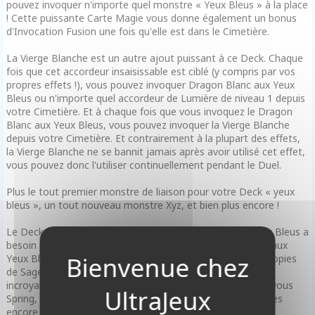
pouvez invoquer n'importe quel monstre « Yeux Bleus » à la place
! Cette puissante Carte Magie vous donne également un bonus
d'Invocation Fusion une fois qu'elle est dans le Cimetière.
La Vierge Blanche est un autre ajout puissant à ce Deck. Chaque
fois que cet accordeur insaisissable est ciblé (y compris par vos
propres effets !), vous pouvez invoquer Dragon Blanc aux Yeux
Bleus ou n'importe quel accordeur de Lumière de niveau 1 depuis
votre Cimetière. Et à chaque fois que vous invoquez le Dragon
Blanc aux Yeux Bleus, vous pouvez invoquer la Vierge Blanche
depuis votre Cimetière. Et contrairement à la plupart des effets,
la Vierge Blanche ne se bannit jamais après avoir utilisé cet effet,
vous pouvez donc l'utiliser continuellement pendant le Duel.
Plus le tout premier monstre de liaison pour votre Deck « yeux
bleus », un tout nouveau monstre Xyz, et bien plus encore !
Le Deck est rempli de cartes dont tout Duelliste aux Yeux Bleus a
besoin pour son Deck, comme le Dragon Blanc Alternatif aux
Yeux Bleus, le Dragon de Jet aux Yeux Bleus, et même 3 copies
de Sage aux Yeux Bleus ! Il contient également des cartes
incroyables comme Nibiru l'Être Primal, Ash Blossom & Joyous
Spring, Infinite Impermanence, Effect Veiler, et bien d'autres
encore !