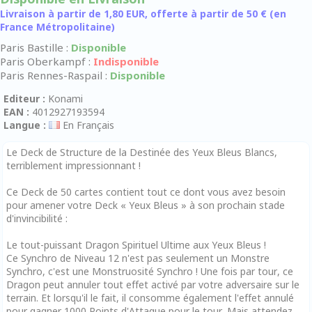
Livraison à partir de 1,80 EUR, offerte à partir de 50 € (en
France Métropolitaine)
Paris Bastille :
Disponible
Paris Oberkampf :
Indisponible
Paris Rennes-Raspail :
Disponible
Editeur :
Konami
EAN :
4012927193594
Langue :
En Français
Le Deck de Structure de la Destinée des Yeux Bleus Blancs,
terriblement impressionnant !
Ce Deck de 50 cartes contient tout ce dont vous avez besoin
pour amener votre Deck « Yeux Bleus » à son prochain stade
d'invincibilité :
Le tout-puissant Dragon Spirituel Ultime aux Yeux Bleus !
Ce Synchro de Niveau 12 n'est pas seulement un Monstre
Synchro, c'est une Monstruosité Synchro ! Une fois par tour, ce
Dragon peut annuler tout effet activé par votre adversaire sur le
terrain. Et lorsqu'il le fait, il consomme également l'effet annulé
pour gagner 1000 Points d'Attaque pour le tour. Mais attendez,