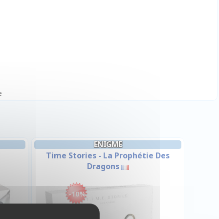
e
ENIGME
Time Stories - La Prophétie Des
Dragons
-10%