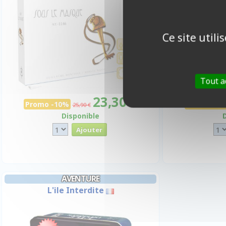
Ce site util
Tout a
23,30 €
Promo -10%
Promo -10
25,90 €
Disponible
AVENTURE
L'ile Interdite