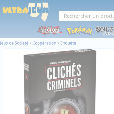
Panneau de gestion des cookies
Jeux de Société
Coopération
Enquête
>
>