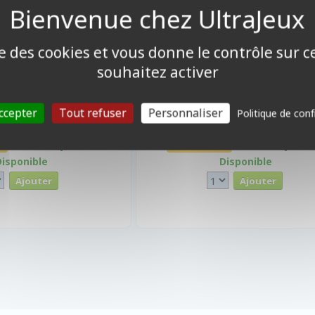
ise des cookies et vous donne le contrôle sur 
souhaitez activer
ccepter
Tout refuser
Personnaliser
Politique de conf
23,30 €
41,30
%
Promo -10%
25,90 €
45,90 €
Disponible
Disponible