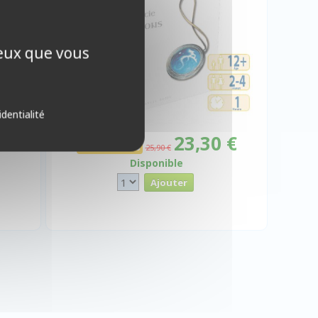
ceux que vous
identialité
 €
23,30 €
Promo -10%
25,90 €
Disponible