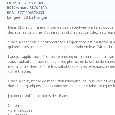
Editeur :
Blue Cocker
Référence :
BLC021AR
EAN :
3770006370335
Langue :
En Français
Dans Clichés Criminels, incarnez des détectives privés et coopé
des scènes de crime. Visualisez les clichés et compilez les preuve
Grâce à ses visuels photoréalistes, l’expérience est hautement 
qui prend les joueurs et joueuses par la main en leur évitant la l
Lancez l’application, écoutez le briefing du commissaire puis lai
vous souhaitez jouer, observez les photos de la scène de crime
établir votre théorie. Une fois satisfaits par vos réflexions, re
votre théorie.
Grâce à ce système de résolution innovant, les joueuses et le
demander quelques indices sans pour autant se faire divulguer la 
Jeu déconseillé aux moins de 16 ans.
Contenu :
• 3 enveloppes