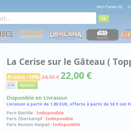
Mon Panier (0)
S
La Cerise sur le Gâteau ( Topp
22,00 €
Promo -10%
24,50 €
Disponible en Livraison
Livraison à partir de 1,80 EUR, offerte à partir de 50 € (en
Paris Bastille :
Indisponible
Paris Oberkampf :
Indisponible
Paris Rennes-Raspail :
Indisponible