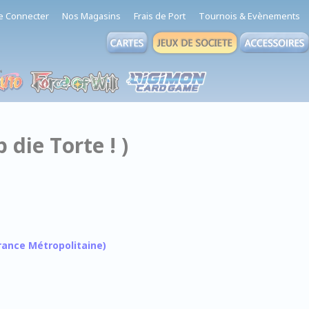
e Connecter
Nos Magasins
Frais de Port
Tournois & Evènements
 die Torte ! )
 France Métropolitaine)