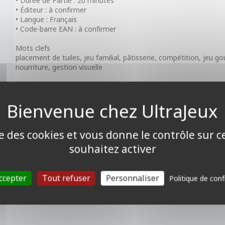
• Durée de Partie : 20 minutes
• Éditeur : à confirmer
• Langue : Français
• Code-barre EAN : à confirmer
Mots clefs
placement de tuiles, jeu familial, pâtisserie, compétition, jeu 
nourriture, gestion visuelle
Récompenses
• Kinderspiel des Jahres 2025 - das Spiel : Catégorie Enfant
ise des cookies et vous donne le contrôle sur 
souhaitez activer
ccepter
Tout refuser
Personnaliser
Politique de conf