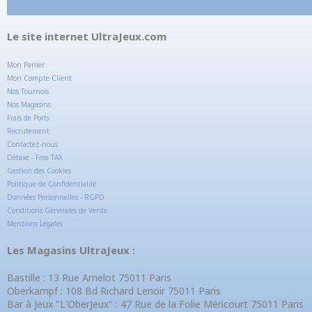
Le site internet UltraJeux.com
Mon Panier
Mon Compte Client
Nos Tournois
Nos Magasins
Frais de Ports
Recrutement
Contactez-nous
Détaxe - Free TAX
Gestion des Cookies
Politique de Confidentialité
Données Personnelles - RGPD
Conditions Générales de Vente
Mentions Légales
Les Magasins UltraJeux :
Bastille : 13 Rue Amelot 75011 Paris
Oberkampf : 108 Bd Richard Lenoir 75011 Paris
Bar à Jeux "L'OberJeux" : 47 Rue de la Folie Méricourt 75011 Paris