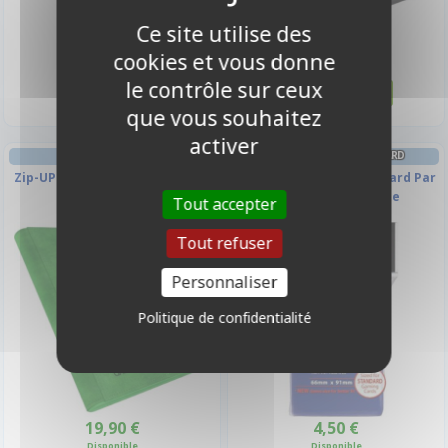
Ce site utilise des
29,90 €
24,90 €
cookies et vous donne
Disponible
Disponible
le contrôle sur ceux
que vous souhaitez
activer
PORTFOLIO
PROTÈGES CARTES STANDARD
Zip-UP Album - Vert - 160 Cases
Sleeves Ultra-pro Standard Par
(20 Pages De 8)
50 Bleu Foncé Matte
Tout accepter
Tout refuser
Personnaliser
Politique de confidentialité
19,90 €
4,50 €
Disponible
Disponible