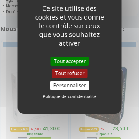
• Nombre de joueurs : de 1 à 6 joueurs
Ce site utilise des
• Durée de partie : environ 90 minutes
cookies et vous donne
le contrôle sur ceux
Nous vous recommandons également :
que vous souhaitez
activer
ENIGME
AVENTURE
Time Stories
L'ile Interdite
Tout accepter
Tout refuser
-10%
-10%
Personnaliser
Politique de confidentialité
41,30 €
23,50 €
45,90 €
26,00 €
Promo -10%
Promo -10%
Disponible
Disponible