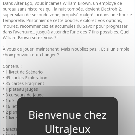
Dans Alter Ego, vous incarnez William Brown, un employé de
bureau sans histoires qui, la nuit tombée, devient Electrob 2,
super-vilain de seconde zone, propulsé malgré lui dans une boucle
temporelle. Prisonnier de cette boucle, explorez vos options,
mourez, recommencez et accumulez du Savoir pour progresser
dans l’aventure... jusqu’à atteindre l’une des 7 fins possibles. Quel
William Brown serez-vous ?!
À vous de jouer, maintenant. Mais n’oubliez pas… Et si un simple
choix pouvait tout changer ?
Contenu :
• 1 livret de Scénario
• 49 cartes Exploration
• 35 cartes Fragment
• 1 plateau Jauges
• 3 curseurs de Jauge
• 1 dé
• 16 jetons
• 2 planches de stickers
• 1 livret de règles
Caractéristiques :
• Âge : à partir de 12 ans