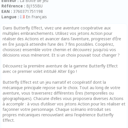
Editeur :
La Boite de Jeu
Référence :
BJ155BU
EAN :
3760371751198
Langue :
En Français
Dans Butterfly Effect, vivez une aventure coopérative aux
multiples embranchements. Utilisez vos jetons Action pour
réaliser des Actions et avancer dans l’aventure, progresser d’Ère
en Ère jusqu’à atteindre l’une des 7 fins possibles. Coopérez,
choisissez ensemble votre chemin et découvrez jusqu’où vos
décisions vous mèneront. Et si un choix pouvait tout changer ?
Découvrez la première aventure de la gamme Butterfly Effect
avec ce premier volet intitulé Alter Ego !
Butterfly Effect est un jeu narratif et coopératif dont la
mécanique principale repose sur le choix. Tout au long de votre
aventure, vous traverserez différentes Ères (temporelles ou
géographiques). Chacune d’elles vous proposera diverses Actions
à accomplir : à vous d’utiliser vos jetons Action pour les réaliser et
façonner votre personnage. Chaque scénario introduit ses
propres mécaniques renouvelant ainsi l’expérience Butterfly
Effect.