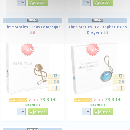
ENIGME
ENIGME
Time Stories - Sous Le Masque
Time Stories - La Prophétie Des
Dragons
-10%
-10%
23,30 €
23,30 €
25,90 €
25,90 €
Promo -10%
Promo -10%
Disponible
Disponible
ENIGME